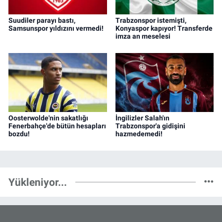
Suudiler parayı bastı,
Trabzonspor istemişti,
Samsunspor yıldızını vermedi!
Konyaspor kapıyor! Transferde
imza an meselesi
Oosterwolde'nin sakatlığı
İngilizler Salah'ın
Fenerbahçe'de bütün hesapları
Trabzonspor'a gidişini
bozdu!
hazmedemedi!
Yükleniyor...