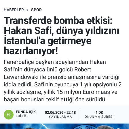
SAĞLIK
HABERLER
SPOR
Transferde bomba etkisi:
EKONOMİ
Hakan Safi, dünya yıldızını
İstanbul'a getirmeye
EĞİTİM
hazırlanıyor!
ÖZEL HABER
Fenerbahçe başkan adaylarından Hakan
Safi'nin dünyaca ünlü golcü Robert
Keşfet
Lewandowski ile prensip anlaşmasına vardığı
ASTROLOJİ
iddia edildi. Safi'nin oyuncuya 1 yılı opsiyonlu 2
yıllık sözleşme, yıllık 15 milyon Euro maaş ve
MANŞET
başarı bonusları teklif ettiği öne sürüldü.
FUNDA IŞIK
RESMİ İLANLAR
02.06.2026 - 22:18
1 DK
EDITÖR
YAYINLANMA
OKUNMA SÜRESI
İLAN