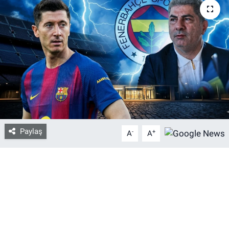
Bize ulaşın
İletişim/Künye
Yaşam
Gözden Kaçmasın
İletişim (Künye)
Paylaş
-
+
A
A