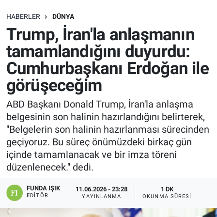
SAĞLIK
HABERLER
DÜNYA
Trump, İran'la anlaşmanın
EKONOMİ
tamamlandığını duyurdu:
Cumhurbaşkanı Erdoğan ile
EĞİTİM
görüşeceğim
ÖZEL HABER
ABD Başkanı Donald Trump, İran'la anlaşma
belgesinin son halinin hazırlandığını belirterek,
Keşfet
"Belgelerin son halinin hazırlanması sürecinden
ASTROLOJİ
geçiyoruz. Bu süreç önümüzdeki birkaç gün
içinde tamamlanacak ve bir imza töreni
MANŞET
düzenlenecek." dedi.
FUNDA IŞIK
RESMİ İLANLAR
11.06.2026 - 23:28
1 DK
EDITÖR
YAYINLANMA
OKUNMA SÜRESI
İLAN