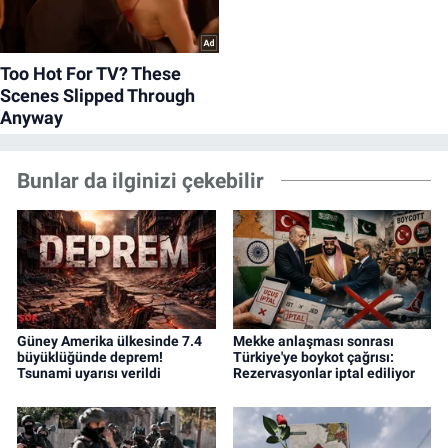
Bunlar da ilginizi çekebilir
Güney Amerika ülkesinde 7.4
Mekke anlaşması sonrası
büyüklüğünde deprem!
Türkiye'ye boykot çağrısı:
Tsunami uyarısı verildi
Rezervasyonlar iptal ediliyor