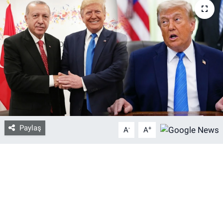
Bize ulaşın
İletişim/Künye
Yaşam
Gözden Kaçmasın
İletişim (Künye)
Paylaş
-
+
A
A