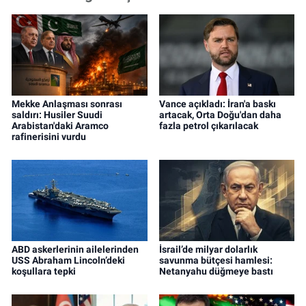
Mekke Anlaşması sonrası
Vance açıkladı: İran'a baskı
saldırı: Husiler Suudi
artacak, Orta Doğu'dan daha
Arabistan'daki Aramco
fazla petrol çıkarılacak
rafinerisini vurdu
ABD askerlerinin ailelerinden
İsrail’de milyar dolarlık
USS Abraham Lincoln’deki
savunma bütçesi hamlesi:
koşullara tepki
Netanyahu düğmeye bastı