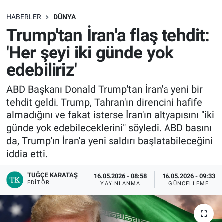
SAĞLIK
HABERLER
DÜNYA
Trump'tan İran'a flaş tehdit:
EKONOMİ
'Her şeyi iki günde yok
edebiliriz'
EĞİTİM
ABD Başkanı Donald Trump'tan İran'a yeni bir
ÖZEL HABER
tehdit geldi. Trump, Tahran'ın direncini hafife
almadığını ve fakat isterse İran'ın altyapısını "iki
Keşfet
günde yok edebileceklerini" söyledi. ABD basını
da, Trump'ın İran'a yeni saldırı başlatabileceğini
ASTROLOJİ
iddia etti.
MANŞET
TUĞÇE KARATAŞ
16.05.2026 - 08:58
16.05.2026 - 09:33
EDITÖR
YAYINLANMA
GÜNCELLEME
RESMİ İLANLAR
İLAN