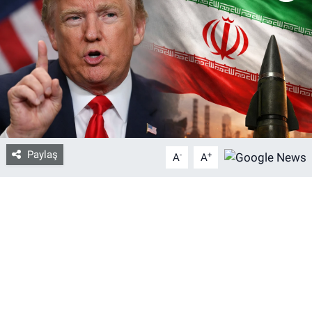
Bize ulaşın
İletişim/Künye
Yaşam
Gözden Kaçmasın
Paylaş
-
+
A
A
İletişim (Künye)