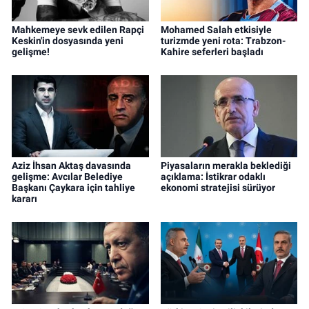
Mahkemeye sevk edilen Rapçi
Mohamed Salah etkisiyle
Keskin'in dosyasında yeni
turizmde yeni rota: Trabzon-
gelişme!
Kahire seferleri başladı
Aziz İhsan Aktaş davasında
Piyasaların merakla beklediği
gelişme: Avcılar Belediye
açıklama: İstikrar odaklı
Başkanı Çaykara için tahliye
ekonomi stratejisi sürüyor
kararı