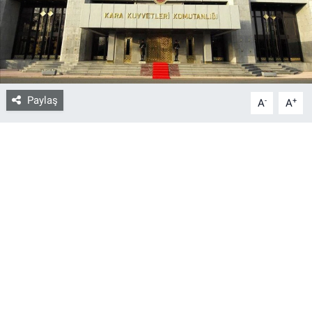
Bize ulaşın
İletişim/Künye
Paylaş
-
+
Yaşam
A
A
Gözden Kaçmasın
İletişim (Künye)