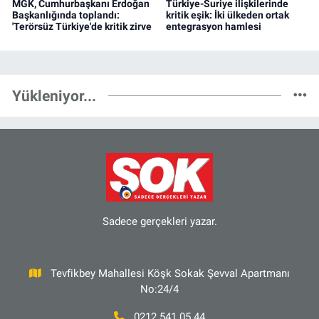
MGK, Cumhurbaşkanı Erdoğan
Türkiye-Suriye ilişkilerinde
Başkanlığında toplandı:
kritik eşik: İki ülkeden ortak
'Terörsüz Türkiye'de kritik zirve
entegrasyon hamlesi
Yükleniyor...
Sadece gerçekleri yazar.
Tevfikbey Mahallesi Köşk Sokak Şevval Apartmanı
No:24/4
0212 541 05 44