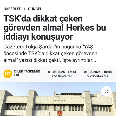
SAĞLIK
HABERLER
GÜNCEL
TSK’da dikkat çeken
EKONOMİ
görevden alma! Herkes bu
iddiayı konuşuyor
EĞİTİM
Gazeteci Tolga Şardan'ın bugünkü "YAŞ
ÖZEL HABER
öncesinde TSK’da dikkat çeken görevden
alma!" yazısı dikkat çekti. İşte ayrıntılar...
Keşfet
DILEK TAŞDEMIR
01.08.2025 - 15:14
01.08.2025 - 15:48
ASTROLOJİ
EDITÖR
YAYINLANMA
GÜNCELLEME
MANŞET
RESMİ İLANLAR
İLAN