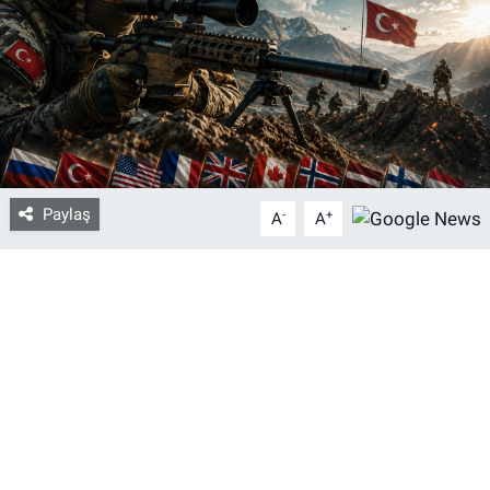
Bize ulaşın
İletişim/Künye
Yaşam
Paylaş
-
+
Gözden Kaçmasın
A
A
İletişim (Künye)