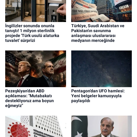
İngilizler sonunda onunla
Türkiye, Suudi Arabistan ve
tanıştı! 1 milyon sterlinlik
Pakistan'ın savunma
projede 'Türk usulü alaturka
anlaşması uluslararası
tuvalet' sürprizi
medyanın merceğinde
Pezeşkiyan’dan ABD
Pentagon’dan UFO hamlesi:
açıklaması: "Mutabakatı
Yeni belgeler kamuoyuyla
destekliyoruz ama boyun
paylaşıldı
eğmeyiz"