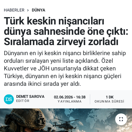
SAĞLIK
HABERLER
DÜNYA
Türk keskin nişancıları
EKONOMİ
dünya sahnesinde öne çıktı:
Sıralamada zirveyi zorladı
EĞİTİM
Dünyanın en iyi keskin nişancı birliklerine sahip
ÖZEL HABER
orduları sıralayan yeni liste açıklandı. Özel
Kuvvetler ve JÖH unsurlarıyla dikkat çeken
Keşfet
Türkiye, dünyanın en iyi keskin nişancı güçleri
arasında ikinci sırada yer aldı.
ASTROLOJİ
DEMET SAROVA
02.06.2026 - 16:38
1 DK
MANŞET
EDITÖR
YAYINLANMA
OKUNMA SÜRESI
RESMİ İLANLAR
İLAN