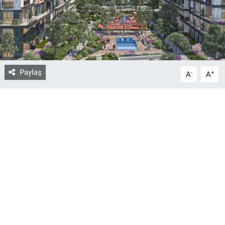
Bize ulaşın
İletişim/Künye
Paylaş
-
+
Yaşam
A
A
Gözden Kaçmasın
İletişim (Künye)