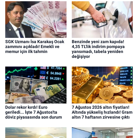
SGK Uzmanı İsa Karakaş Ocak
Benzinde yeni zam kapıda!
zammını açıkladı! Emekli ve
4,35 TL'lik indirim pompaya
memur için ilk tahmin
yansımadı, tabela yeniden
değişiyor
Dolar rekor kırdı! Euro
7 Ağustos 2026 altın fiyatları!
geriledi... İşte 7 Ağustos'ta
Altında yükseliş hızlandı! Gram
döviz piyasasında son durum
altın 7 haftanın zirvesine çıktı