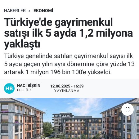
SAĞLIK
HABERLER
EKONOMI
Türkiye'de gayrimenkul
EKONOMİ
satışı ilk 5 ayda 1,2 milyona
yaklaştı
EĞİTİM
Türkiye genelinde satılan gayrimenkul sayısı ilk
ÖZEL HABER
5 ayda geçen yılın aynı dönemine göre yüzde 13
artarak 1 milyon 196 bin 100'e yükseldi.
Keşfet
HACI BIŞKIN
12.06.2025 - 16:39
ASTROLOJİ
EDITÖR
YAYINLANMA
MANŞET
RESMİ İLANLAR
İLAN