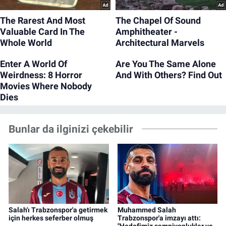
Bunlar da ilginizi çekebilir
Salah'ı Trabzonspor'a getirmek
Muhammed Salah
için herkes seferber olmuş
Trabzonspor'a imzayı attı: