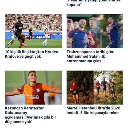
"Hedefimiz şampiyonluklar ve
kupalar"
10 kişilik Beşiktaş'tan Hradec
Trabzonspor'da tarihi gün:
Kralove'ye geçit yok
Muhammed Salah ilk
antrenmanına çıktı
Kazımcan Karataş'tan
Merrell İstanbul Ultra'da 2026
Galatasaray
hedefi: 5 Bin koşucuyla rekor
açıklaması:"Ayrılmak gibi bir
düşüncem yok"