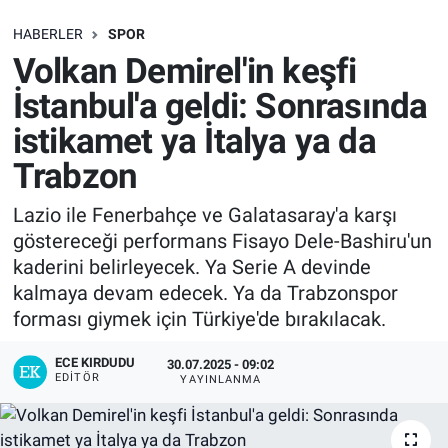
SAĞLIK
HABERLER
SPOR
Volkan Demirel'in keşfi
EKONOMİ
İstanbul'a geldi: Sonrasında
istikamet ya İtalya ya da
EĞİTİM
Trabzon
ÖZEL HABER
Lazio ile Fenerbahçe ve Galatasaray'a karşı
göstereceği performans Fisayo Dele-Bashiru'un
Keşfet
kaderini belirleyecek. Ya Serie A devinde
ASTROLOJİ
kalmaya devam edecek. Ya da Trabzonspor
forması giymek için Türkiye'de bırakılacak.
MANŞET
ECE KIRDUDU
30.07.2025 - 09:02
EDITÖR
YAYINLANMA
RESMİ İLANLAR
İLAN