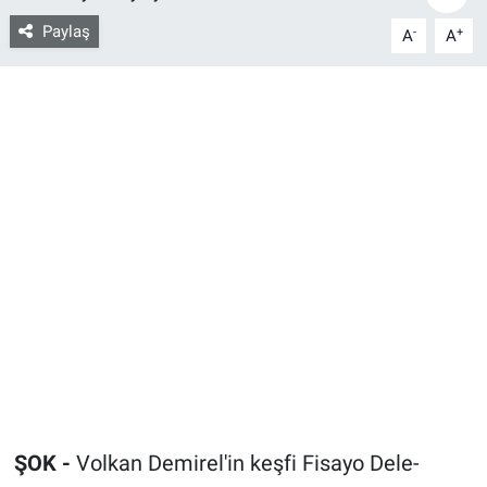
Paylaş
-
+
A
A
Bize ulaşın
İletişim/Künye
Yaşam
Gözden Kaçmasın
İletişim (Künye)
ŞOK -
Volkan Demirel'in keşfi Fisayo Dele-