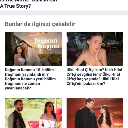
Bunlar da ilginizi çekebilir
Doğanın Kanunu 10. bölüm
Ülkü Hilal Çiftçi kim? Ülkü Hilal
fragmanı yayınlandı mı?
Çiftçi sevgilisi kim? Ülkü Hilal
Doğanın Kanunu yeni bölüm
Çiftçi kaç yaşında? Ülkü Hilal
fragmanı ne zaman
Çiftçi'nin babası kim?
yayınlanacak?