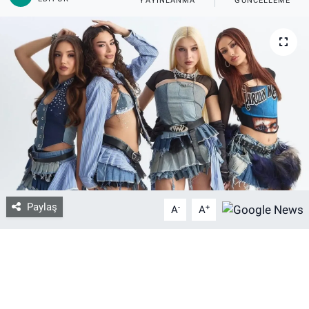
YAYINLANMA
GÜNCELLEME
Bize ulaşın
İletişim/Künye
Yaşam
Gözden Kaçmasın
İletişim (Künye)
Paylaş
-
+
A
A