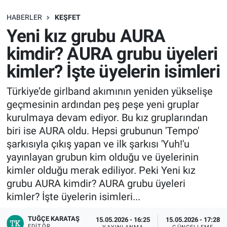
SAĞLIK
HABERLER
KEŞFET
Yeni kız grubu AURA
EKONOMİ
kimdir? AURA grubu üyeleri
kimler? İşte üyelerin isimleri
EĞİTİM
Türkiye’de girlband akımının yeniden yükselişe
ÖZEL HABER
geçmesinin ardından peş peşe yeni gruplar
kurulmaya devam ediyor. Bu kız gruplarından
Keşfet
biri ise AURA oldu. Hepsi grubunun 'Tempo'
şarkısıyla çıkış yapan ve ilk şarkısı 'Yuh!'u
ASTROLOJİ
yayınlayan grubun kim olduğu ve üyelerinin
kimler olduğu merak ediliyor. Peki Yeni kız
MANŞET
grubu AURA kimdir? AURA grubu üyeleri
kimler? İşte üyelerin isimleri...
RESMİ İLANLAR
TUĞÇE KARATAŞ
15.05.2026 - 16:25
15.05.2026 - 17:28
İLAN
EDITÖR