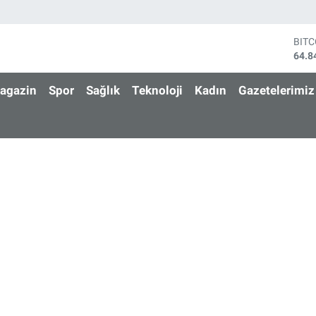
BIT
64.8
DOL
47,7
agazin
Spor
Sağlık
Teknoloji
Kadın
Gazetelerimiz
EUR
55,2
STE
64,4
GRA
6660
BİS
13.7