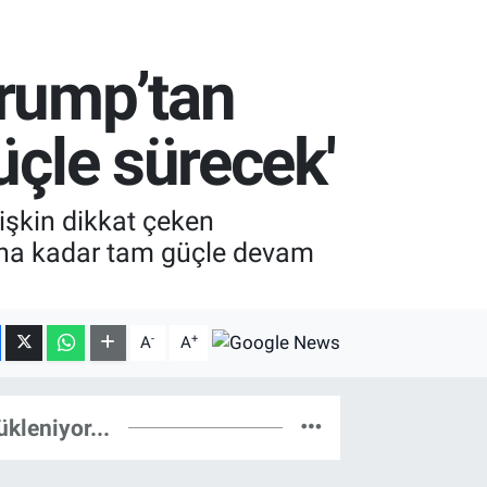
Trump’tan
üçle sürecek'
işkin dikkat çeken
nana kadar tam güçle devam
-
+
A
A
ükleniyor...