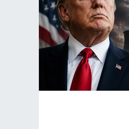
Bize ulaşın
İletişim/Künye
Yaşam
Gözden Kaçmasın
İletişim (Künye)