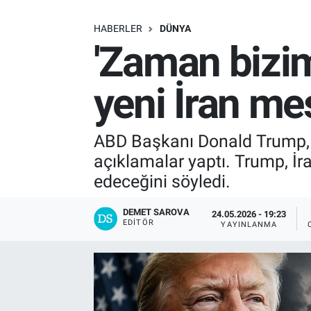
SAĞLIK
HABERLER
DÜNYA
'Zaman bizim
EKONOMİ
yeni İran me
EĞİTİM
ÖZEL HABER
ABD Başkanı Donald Trump, İr
açıklamalar yaptı. Trump, İ
Keşfet
edeceğini söyledi.
ASTROLOJİ
DEMET SAROVA
24.05.2026 - 19:23
EDITÖR
YAYINLANMA
MANŞET
RESMİ İLANLAR
İLAN