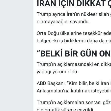
İRAN İÇİN DİKKAT
Trump ayrıca İran’ın nükleer silah
olamayacağını savundu.
Orta Doğu ülkelerine teşekkür ed
bölgedeki iş birliklerini daha da g
“BELKİ BİR GÜN ON
Trump’ın açıklamasındaki en dikkat 
yaptığı yorum oldu.
ABD Başkanı, “Kim bilir, belki İr
Anlaşmaları’na katılmak isteyebilir
Trump’ın açıklamaları sonrası gö
diplomatik sürece çevrildi.