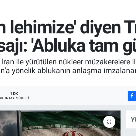
 lehimize' diyen 
sajı: 'Abluka tam g
an ile yürütülen nükleer müzakerelere il
ran’a yönelik ablukanın anlaşma imzala
1 DK
OKUNMA SÜRESI
Y