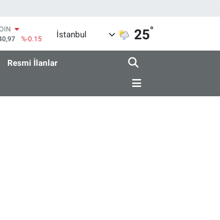
°
COIN
25
İstanbul
40,97
%-0.15
AR
436
%0.18
Resmi İlanlar
O
510
%0.32
RLİN
811
%0.38
M ALTIN
.55
%0
T100
79
%-14