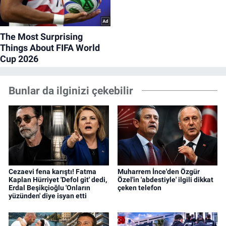
Bunlar da ilginizi çekebilir
Cezaevi fena karıştı! Fatma
Muharrem İnce'den Özgür
Kaplan Hürriyet 'Defol git' dedi,
Özel'in 'abdestiyle' ilgili dikkat
Erdal Beşikçioğlu 'Onların
çeken telefon
yüzünden' diye isyan etti