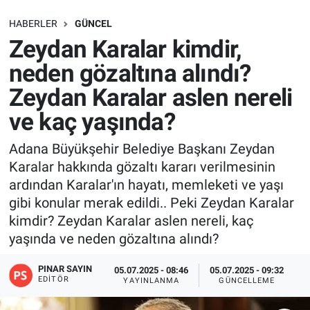
SAĞLIK
HABERLER
GÜNCEL
Zeydan Karalar kimdir,
EKONOMİ
neden gözaltına alındı?
Zeydan Karalar aslen nereli
EĞİTİM
ve kaç yaşında?
ÖZEL HABER
Adana Büyükşehir Belediye Başkanı Zeydan
Karalar hakkında gözaltı kararı verilmesinin
Keşfet
ardından Karalar'ın hayatı, memleketi ve yaşı
ASTROLOJİ
gibi konular merak edildi.. Peki Zeydan Karalar
kimdir? Zeydan Karalar aslen nereli, kaç
MANŞET
yaşında ve neden gözaltına alındı?
PINAR SAYIN
RESMİ İLANLAR
05.07.2025 - 08:46
05.07.2025 - 09:32
EDITÖR
YAYINLANMA
GÜNCELLEME
İLAN