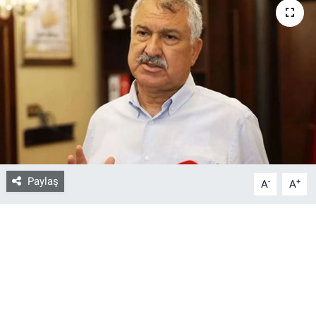
Bize ulaşın
İletişim/Künye
Yaşam
Gözden Kaçmasın
İletişim (Künye)
Paylaş
-
+
A
A