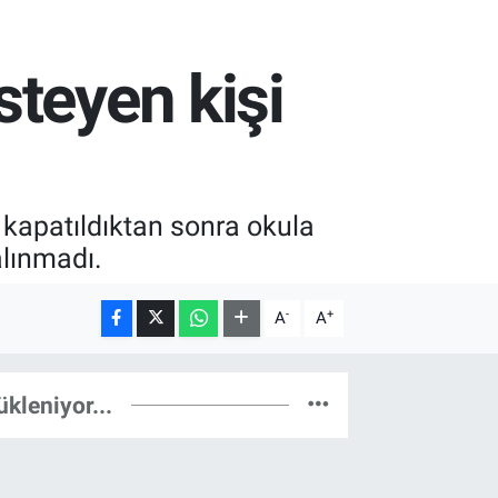
steyen kişi
 kapatıldıktan sonra okula
 alınmadı.
-
+
A
A
ükleniyor...