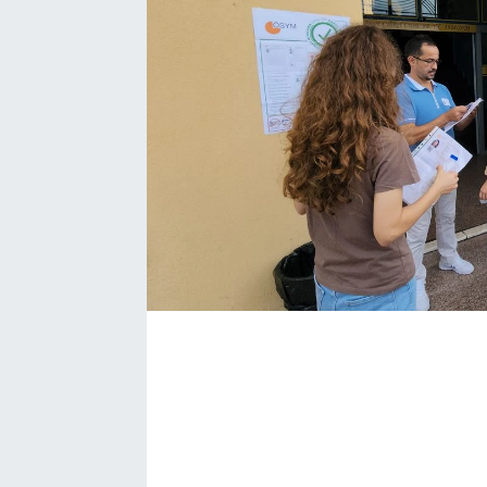
Bize ulaşın
İletişim/Künye
Yaşam
Gözden Kaçmasın
İletişim (Künye)