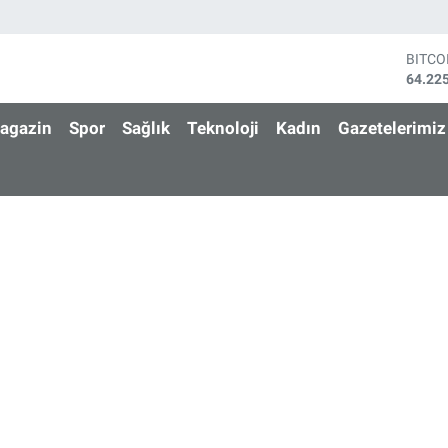
DOLA
47,71
EURO
55,03
agazin
Spor
Sağlık
Teknoloji
Kadın
Gazetelerimiz
STERL
64,24
GRAM 
6510.
BİST1
13.79
BITCO
64.22