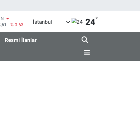
°
R
24
İstanbul
43
%0.16
17
%-0.02
Resmi İlanlar
İN
63
%0.07
ALTIN
40
%0.45
00
9
%70
IN
5,61
%-0.63