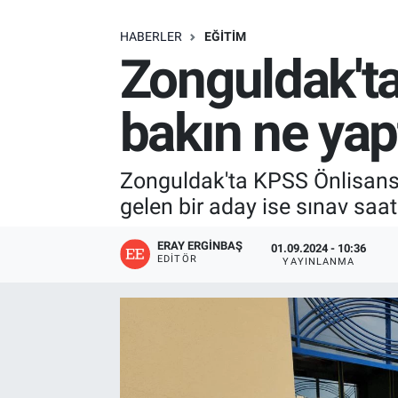
SAĞLIK
HABERLER
EĞITIM
Zonguldak'ta
EKONOMİ
bakın ne yap
EĞİTİM
ÖZEL HABER
Zonguldak'ta KPSS Önlisans s
gelen bir aday ise sınav saati
Keşfet
ERAY ERGINBAŞ
01.09.2024 - 10:36
ASTROLOJİ
EDITÖR
YAYINLANMA
MANŞET
RESMİ İLANLAR
İLAN