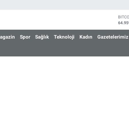
BITC
64.95
DOL
47,74
agazin
Spor
Sağlık
Teknoloji
Kadın
Gazetelerimiz
EUR
55,25
STER
64,48
GRAM
6660.
BİST
13.77