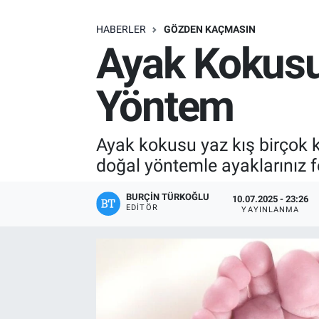
SAĞLIK
HABERLER
GÖZDEN KAÇMASIN
Ayak Kokusun
EKONOMİ
Yöntem
EĞİTİM
ÖZEL HABER
Ayak kokusu yaz kış birçok 
doğal yöntemle ayaklarınız 
Keşfet
BURÇIN TÜRKOĞLU
10.07.2025 - 23:26
ASTROLOJİ
EDITÖR
YAYINLANMA
MANŞET
RESMİ İLANLAR
İLAN