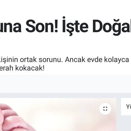
a Son! İşte Doğal 
kişinin ortak sorunu. Ancak evde kolayca
ferah kokacak!
Y