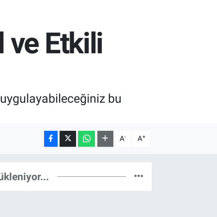
ve Etkili
 uygulayabileceğiniz bu
-
+
A
A
ükleniyor...