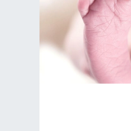
Bize ulaşın
İletişim/Künye
Yaşam
Gözden Kaçmasın
İletişim (Künye)