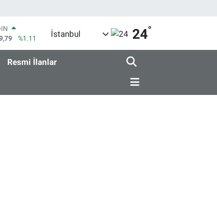
°
OIN
24
İstanbul
9,79
%1.11
AR
36
%0.18
Resmi İlanlar
O
10
%0.32
LİN
11
%0.38
 ALTIN
55
%0.03
100
9
%-14