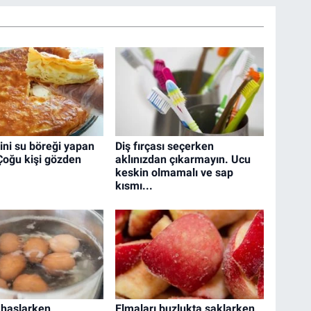
ini su böreği yapan
Diş fırçası seçerken
 Çoğu kişi gözden
aklınızdan çıkarmayın. Ucu
keskin olmamalı ve sap
kısmı...
haşlarken
Elmaları buzlukta saklarken