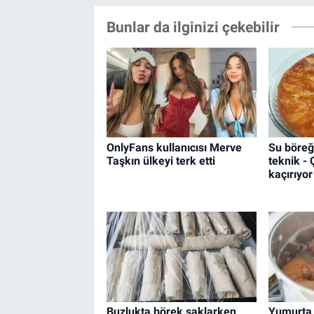
Bunlar da ilginizi çekebilir
OnlyFans kullanıcısı Merve
Su böreğ
Taşkın ülkeyi terk etti
teknik -
kaçırıyor
Buzlukta börek saklarken
Yumurta 