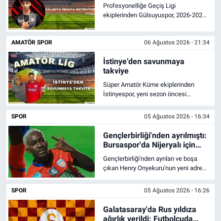
Profesyonelliğe Geçiş Ligi
ekiplerinden Gülsuyuspor, 2026-2027
Bize ulaşın
sezonu öncesi kadro yapılanmasını
sürdürürken iç transferde 4 önemli
AMATÖR SPOR
06 Ağustos 2026 - 21:34
ismin sözleşmesini yeniledi.
İletişim/Künye
İstinye’den savunmaya
takviye
Yaşam
Süper Amatör Küme ekiplerinden
İstinyespor, yeni sezon öncesi
Gözden Kaçmasın
savunma hattını önemli bir isimle
güçlendirdi.
SPOR
05 Ağustos 2026 - 16:34
İletişim (Künye)
Gençlerbirliği'nden ayrılmıştı:
Bursaspor'da Nijeryalı için
hareketlilik
Gençlerbirliği'nden ayrılan ve boşa
çıkan Henry Onyekuru'nun yeni adresi
merak ediliyor. Bursaspor'da konuyla
ilgili bir hareketlilik var. Ancak teklif
SPOR
05 Ağustos 2026 - 16:26
yapılıp yapılmayacağı belli değil.
Galatasaray'da Rus yıldıza
ağırlık verildi: Futbolcuda