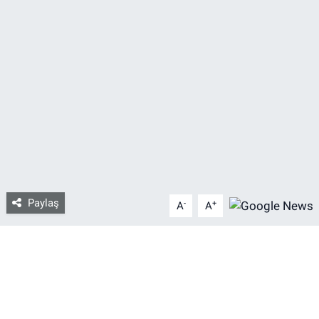
Bize ulaşın
İletişim/Künye
Yaşam
Gözden Kaçmasın
İletişim (Künye)
Paylaş
-
+
A
A