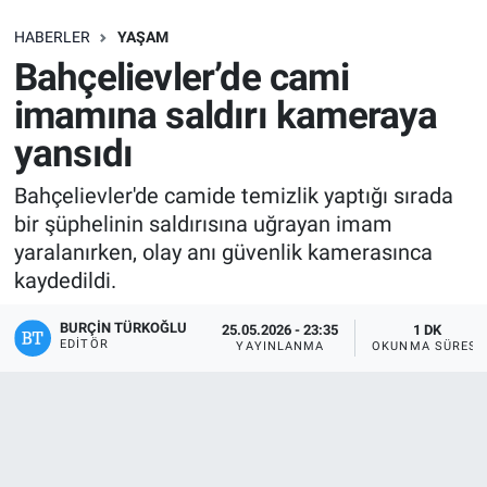
SAĞLIK
HABERLER
YAŞAM
Bahçelievler’de cami
EKONOMİ
imamına saldırı kameraya
yansıdı
EĞİTİM
Bahçelievler'de camide temizlik yaptığı sırada
ÖZEL HABER
bir şüphelinin saldırısına uğrayan imam
yaralanırken, olay anı güvenlik kamerasınca
Keşfet
kaydedildi.
ASTROLOJİ
BURÇIN TÜRKOĞLU
25.05.2026 - 23:35
1 DK
EDITÖR
YAYINLANMA
OKUNMA SÜRESI
MANŞET
RESMİ İLANLAR
İLAN