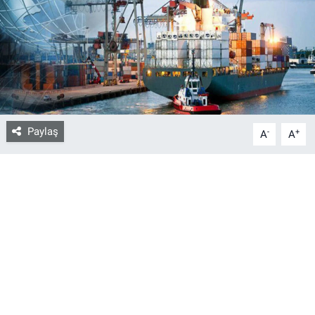
Bize ulaşın
İletişim/Künye
Yaşam
Paylaş
-
+
A
A
Gözden Kaçmasın
İletişim (Künye)