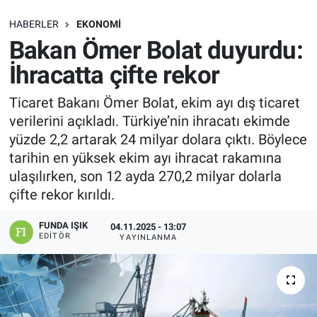
SAĞLIK
HABERLER
EKONOMI
Bakan Ömer Bolat duyurdu:
EKONOMİ
İhracatta çifte rekor
EĞİTİM
Ticaret Bakanı Ömer Bolat, ekim ayı dış ticaret
verilerini açıkladı. Türkiye’nin ihracatı ekimde
ÖZEL HABER
yüzde 2,2 artarak 24 milyar dolara çıktı. Böylece
tarihin en yüksek ekim ayı ihracat rakamına
Keşfet
ulaşılırken, son 12 ayda 270,2 milyar dolarla
çifte rekor kırıldı.
ASTROLOJİ
FUNDA IŞIK
04.11.2025 - 13:07
EDITÖR
YAYINLANMA
MANŞET
RESMİ İLANLAR
İLAN