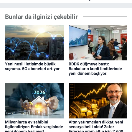
Bunlar da ilginizi çekebilir
Yeni nesil iletişimde büyük
BDDK düğmeye bastı:
sıçrama: 5G aboneleri artıyor
Bankaların kredi limitlerinde
yeni dönem başlıyor!
Milyonlarca ev sahibini
Altın yatırımcıları dikkat, yeni
ilgilendiriyor: Emlak vergisinde
senaryo belli oldu! Zafer
yeni dönem başlıyor!
Ergezen gram altın için 7.600