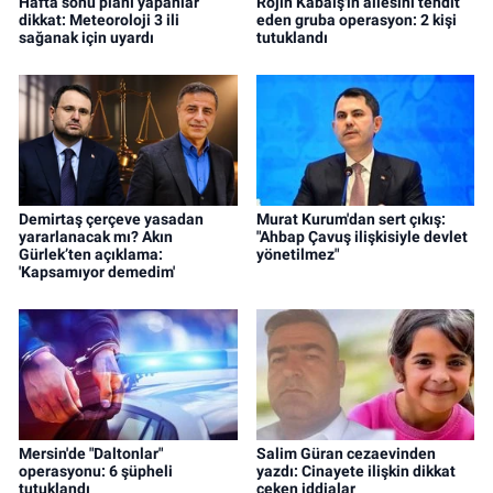
Hafta sonu planı yapanlar
Rojin Kabaiş'in ailesini tehdit
dikkat: Meteoroloji 3 ili
eden gruba operasyon: 2 kişi
sağanak için uyardı
tutuklandı
Demirtaş çerçeve yasadan
Murat Kurum'dan sert çıkış:
yararlanacak mı? Akın
"Ahbap Çavuş ilişkisiyle devlet
Gürlek’ten açıklama:
yönetilmez"
'Kapsamıyor demedim'
Mersin'de "Daltonlar"
Salim Güran cezaevinden
operasyonu: 6 şüpheli
yazdı: Cinayete ilişkin dikkat
tutuklandı
çeken iddialar