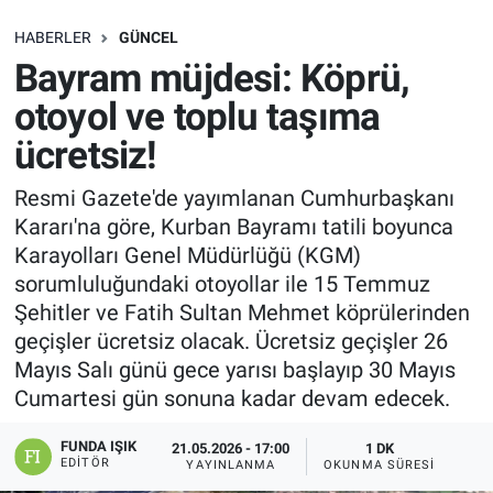
SAĞLIK
HABERLER
GÜNCEL
Bayram müjdesi: Köprü,
EKONOMİ
otoyol ve toplu taşıma
ücretsiz!
EĞİTİM
Resmi Gazete'de yayımlanan Cumhurbaşkanı
ÖZEL HABER
Kararı'na göre, Kurban Bayramı tatili boyunca
Karayolları Genel Müdürlüğü (KGM)
Keşfet
sorumluluğundaki otoyollar ile 15 Temmuz
Şehitler ve Fatih Sultan Mehmet köprülerinden
ASTROLOJİ
geçişler ücretsiz olacak. Ücretsiz geçişler 26
Mayıs Salı günü gece yarısı başlayıp 30 Mayıs
MANŞET
Cumartesi gün sonuna kadar devam edecek.
RESMİ İLANLAR
FUNDA IŞIK
21.05.2026 - 17:00
1 DK
EDITÖR
YAYINLANMA
OKUNMA SÜRESI
İLAN