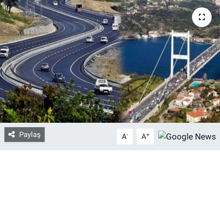
Bize ulaşın
İletişim/Künye
Yaşam
Gözden Kaçmasın
İletişim (Künye)
Paylaş
-
+
A
A