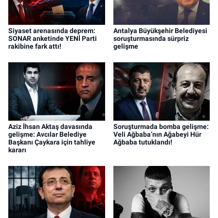
Siyaset arenasında deprem:
Antalya Büyükşehir Belediyesi
SONAR anketinde YENİ Parti
soruşturmasında sürpriz
rakibine fark attı!
gelişme
Aziz İhsan Aktaş davasında
Soruşturmada bomba gelişme:
gelişme: Avcılar Belediye
Veli Ağbaba’nın Ağabeyi Hür
Başkanı Çaykara için tahliye
Ağbaba tutuklandı!
kararı