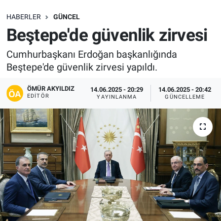
SAĞLIK
HABERLER
GÜNCEL
Beştepe'de güvenlik zirvesi
EKONOMİ
Cumhurbaşkanı Erdoğan başkanlığında
Beştepe'de güvenlik zirvesi yapıldı.
EĞİTİM
ÖMÜR AKYILDIZ
14.06.2025 - 20:29
14.06.2025 - 20:42
ÖZEL HABER
EDITÖR
YAYINLANMA
GÜNCELLEME
Keşfet
ASTROLOJİ
MANŞET
RESMİ İLANLAR
İLAN