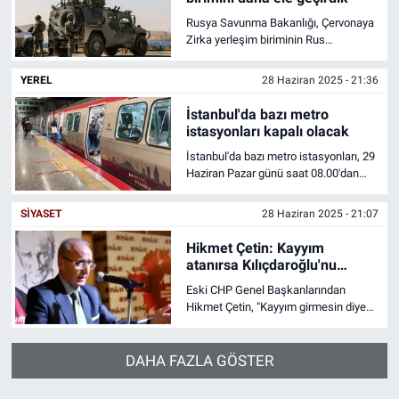
Rusya Savunma Bakanlığı, Çervonaya
Zirka yerleşim biriminin Rus
ordusunun kontrolüne geçtiğini
açıkladı.
YEREL
28 Haziran 2025 - 21:36
İstanbul'da bazı metro
istasyonları kapalı olacak
İstanbul'da bazı metro istasyonları, 29
Haziran Pazar günü saat 08.00'dan
itibaren kapatılacak.
SIYASET
28 Haziran 2025 - 21:07
Hikmet Çetin: Kayyım
atanırsa Kılıçdaroğlu'nu
CHP'ye sokmam
Eski CHP Genel Başkanlarından
Hikmet Çetin, "Kayyım girmesin diye
kapıda nöbet tutar, gelen kayyımı
partime sokmam. Kayyım atanırsa
Kılıçdaroğlu’nu da CHP’ye asla
DAHA FAZLA GÖSTER
sokmam" dedi.