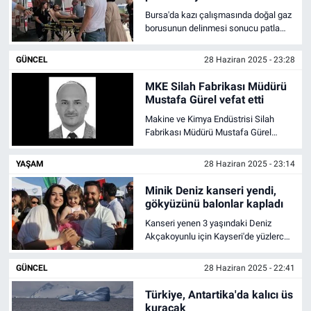
kulislerde" dedi.
Bursa'da kazı çalışmasında doğal gaz
borusunun delinmesi sonucu patlama
Bize ulaşın
yaşandı. Patlamada 1'i ağır 4 kişi
yaralandı.
GÜNCEL
28 Haziran 2025 - 23:28
İletişim/Künye
MKE Silah Fabrikası Müdürü
Mustafa Gürel vefat etti
Yaşam
Makine ve Kimya Endüstrisi Silah
Fabrikası Müdürü Mustafa Gürel
Gözden Kaçmasın
hayatını kaybetti.
YAŞAM
28 Haziran 2025 - 23:14
İletişim (Künye)
Minik Deniz kanseri yendi,
gökyüzünü balonlar kapladı
Kanseri yenen 3 yaşındaki Deniz
Akçakoyunlu için Kayseri'de yüzlerce
kişi balon uçurdu.
GÜNCEL
28 Haziran 2025 - 22:41
Türkiye, Antartika'da kalıcı üs
kuracak