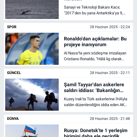
Sanayi ve Teknoloji Bakanı Kacır,
"2017’den bu yana Antarktika’ya 9,
Arktik’e 4 Ulusal Bilim Seferi
düzenledik Antarktika’da kalıcı Türk
SPOR
28 Haziran 2025 - 22:24
Bilim Üssü kuracağız" dedi.
Ronaldo'dan açıklamalar: Bu
projeye inanıyorum
Al Nassr'la yeni sözleşme imzalayan
Cristiano Ronaldo, "Hâlâ lig olarak
gelişiyoruz. Ama şimdiden ilk 5 lig
arasında olduğumuzu düşünüyorum"
GÜNCEL
28 Haziran 2025 - 22:11
şeklinde konuştu.
Şamil Tayyar'dan askerlere
saldırı iddiası: 'Bakanlığın
sessizliği ilginç'
Kuzey Irak'ta Türk askerlerine İHA'yla
saldırı düzenlendiğini iddia eden AK
Partili Şamil Tayyar, "Milli Savunma
Bakanlığı’nın sessizliği ilginç. Bu
DÜNYA
28 Haziran 2025 - 21:48
alçak saldırıyla ilgili kamuoyunun
bilgilendirilmesi zorunludur" dedi.
Rusya: Donetsk'te 1 yerleşim
birimini daha ele geçirdik