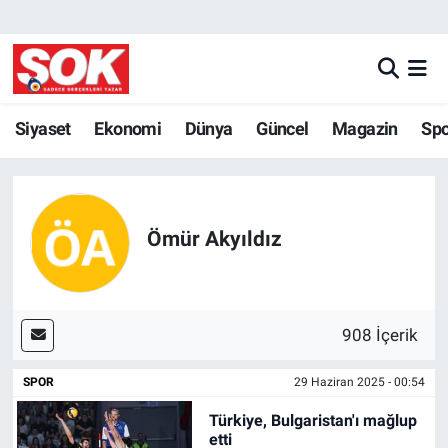
GÜNDEM
Nöbetçi Eczaneler
DÜNYA
Hava Durumu
Siyaset
Ekonomi
Dünya
Güncel
Magazin
Sp
SPOR
İstanbul Namaz Vakitleri
MAGAZİN
Trafik Durumu
Ömür Akyıldız
KÜLTÜR SANAT
Süper Lig Puan Durumu ve Fikstür
POLİTİKA
Tüm Manşetler
908 İçerik
YAŞAM
Son Dakika Haberleri
SPOR
29 Haziran 2025 - 00:54
Türkiye, Bulgaristan'ı mağlup
TEKNOLOJİ
Haber Arşivi
etti