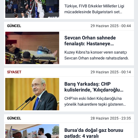
Türkiye, FIVB Erkekler Milletler Ligi
SAĞLIK
mücadelesinde Bulgaristan'ı set
vermeden yendi.
GÜNCEL
29 Haziran 2025 - 00:44
EKONOMİ
Sevcan Orhan sahnede
EĞİTİM
fenalaştı: Hastaneye
kaldırıldı
Kuzey Kıbrıs'ta konser veren sanatçı
ÖZEL HABER
Sevcan Orhan sahnede rahatsızlandı.
SIYASET
29 Haziran 2025 - 00:14
Keşfet
Barış Yarkadaş: CHP
ASTROLOJİ
kulislerinde, 'Kılıçdaroğlu
CHP’li olarak ölemeyecek’
CHP'nin eski lideri Kılıçdaroğlu'na
diye konuşuyorlar
yönelik hakaretlere tepki gösteren
MANŞET
eski vekili Barış Yarkadaş, "Genel
merkezde, Kemal Bey’i ihraç etmek
GÜNCEL
28 Haziran 2025 - 23:35
RESMİ İLANLAR
isteyen genel başkan yardımcıları
var. ‘Kemal Bey CHP’li olarak
Bursa'da doğal gaz borusu
ölemeyecek’ diye konuşuyorlar
patladı: 4 yaralı
İLAN