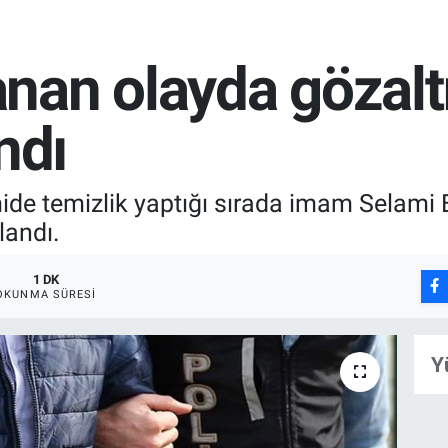
nan olayda gözaltı
ndı
ide temizlik yaptığı sırada imam Selami 
landı.
1 DK
OKUNMA SÜRESI
Y