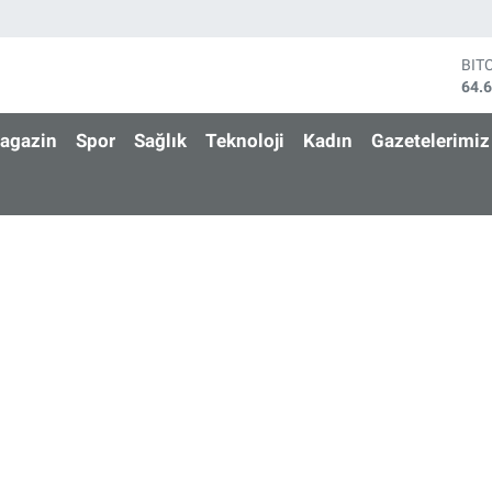
BIT
64.
DO
47,
agazin
Spor
Sağlık
Teknoloji
Kadın
Gazetelerimiz
EU
55,
STE
64,
GRA
650
BİS
13.