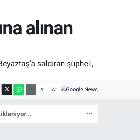
na alınan
Beyaztaş’a saldıran şüpheli,
-
+
A
A
ükleniyor...