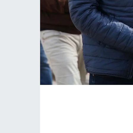
Bize ulaşın
İletişim/Künye
Yaşam
Gözden Kaçmasın
İletişim (Künye)