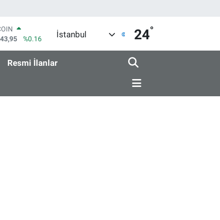
°
COIN
24
İstanbul
643,95
%0.16
LAR
6704
%0
Resmi İlanlar
RO
0406
%-0.08
RLİN
2143
%0
M ALTIN
0.87
%0.12
T100
799
%70