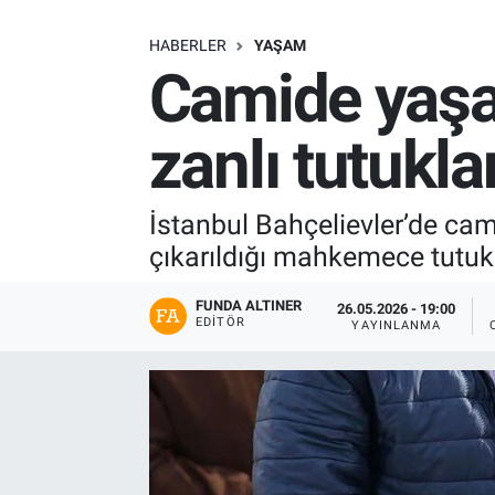
SAĞLIK
HABERLER
YAŞAM
Camide yaşa
EKONOMİ
zanlı tutukla
EĞİTİM
ÖZEL HABER
İstanbul Bahçelievler’de cam
çıkarıldığı mahkemece tutuk
Keşfet
FUNDA ALTINER
26.05.2026 - 19:00
ASTROLOJİ
EDITÖR
YAYINLANMA
MANŞET
RESMİ İLANLAR
İLAN