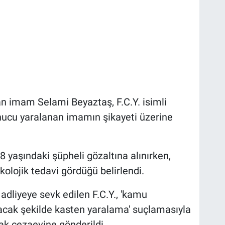
n imam Selami Beyaztaş, F.C.Y. isimli
onucu yaralanan imamın şikayeti üzerine
8 yaşındaki şüpheli gözaltına alınırken,
olojik tedavi gördüğü belirlendi.
adliyeye sevk edilen F.C.Y., 'kamu
şacak şekilde kasten yaralama' suçlamasıyla
ak cezaevine gönderildi.