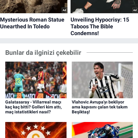
Bunlar da ilginizi çekebilir
Galatasaray - Villarreal maçı
Vlahovic Avrupa'yı bekliyor
kaç kaç bitti? Golleri kim attı,
ama kapısını çalan tek takım
maç istatistikleri nasıl?
Beşiktaş!