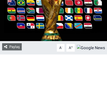
Bize ulaşın
İletişim/Künye
Yaşam
Paylaş
-
+
Gözden Kaçmasın
A
A
İletişim (Künye)