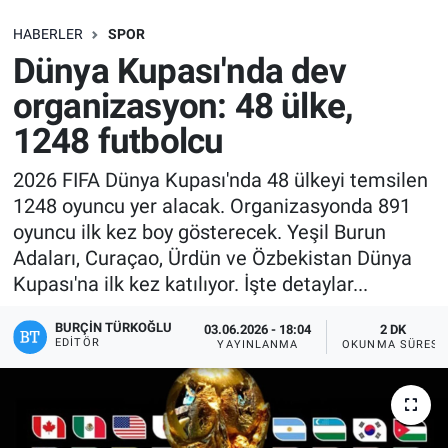
SAĞLIK
HABERLER
SPOR
Dünya Kupası'nda dev
EKONOMİ
organizasyon: 48 ülke,
1248 futbolcu
EĞİTİM
2026 FIFA Dünya Kupası'nda 48 ülkeyi temsilen
ÖZEL HABER
1248 oyuncu yer alacak. Organizasyonda 891
oyuncu ilk kez boy gösterecek. Yeşil Burun
Keşfet
Adaları, Curaçao, Ürdün ve Özbekistan Dünya
Kupası'na ilk kez katılıyor. İşte detaylar...
ASTROLOJİ
BURÇIN TÜRKOĞLU
03.06.2026 - 18:04
2 DK
MANŞET
EDITÖR
YAYINLANMA
OKUNMA SÜRESI
RESMİ İLANLAR
İLAN