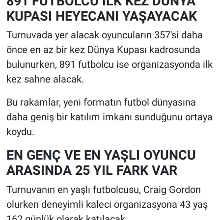
891 FUTBOLCU İLK KEZ DÜNYA
KUPASI HEYECANI YAŞAYACAK
Turnuvada yer alacak oyuncuların 357'si daha
önce en az bir kez Dünya Kupası kadrosunda
bulunurken, 891 futbolcu ise organizasyonda ilk
kez sahne alacak.
Bu rakamlar, yeni formatın futbol dünyasına
daha geniş bir katılım imkanı sunduğunu ortaya
koydu.
EN GENÇ VE EN YAŞLI OYUNCU
ARASINDA 25 YIL FARK VAR
Turnuvanın en yaşlı futbolcusu, Craig Gordon
olurken deneyimli kaleci organizasyona 43 yaş
162 günlük olarak katılacak.