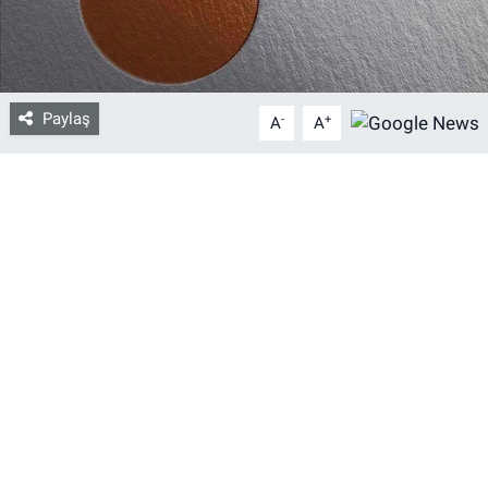
Bize ulaşın
İletişim/Künye
Paylaş
-
+
A
A
Yaşam
Gözden Kaçmasın
İletişim (Künye)