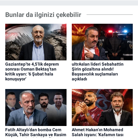
Bunlar da ilginizi çekebilir
Gaziantep’te 4,5’lik deprem
ultrAslan lideri Sebahattin
sonrası Osman Bektaş’tan
Şirin gözaltına alındı!
kritik uyarı: '6 Şubat hala
Başsavcılık suçlamaları
konuşuyor'
açıkladı
Fatih Altaylı’dan bomba Cem
Ahmet Hakan’ın Mohamed
Küçük, Tahir Sarıkaya ve Rasim
Salah isyanı: 'Kafamın tası