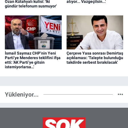
Ozan Kütahyalı kulisi: 'İki
atıyor... Vazgeçilsin...'
gündür telefonum susmuyor'
İsmail Saymaz CHP’nin Yeni
Çerçeve Yasa sonrası Demirtaş
Parti’ye Menderes teklifini ifşa
açıklaması: 'Talepte bulunduğu
etti: 'AK Parti’ye gitsin
takdirde serbest bırakılacak'
istemiyorlarsa…'
Yükleniyor...