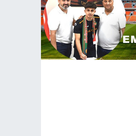
Bize ulaşın
İletişim/Künye
Yaşam
Gözden Kaçmasın
İletişim (Künye)