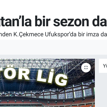
an’la bir sezon d
den K.Çekmece Ufukspor’da bir imza da i
Y