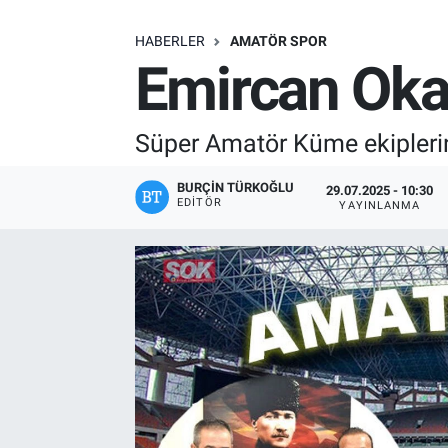
SAĞLIK
HABERLER
AMATÖR SPOR
Emircan Okat
EKONOMİ
EĞİTİM
Süper Amatör Küme ekiplerin
ÖZEL HABER
BURÇIN TÜRKOĞLU
29.07.2025 - 10:30
EDITÖR
YAYINLANMA
Keşfet
ASTROLOJİ
MANŞET
RESMİ İLANLAR
İLAN