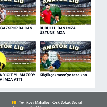
GAZSPOR’DA CAN
DUDULLU’DAN İMZA
ÜSTÜNE İMZA
 YİĞİT YILMAZSOY
Küçükçekmece’ye taze kan
A İMZA ATTI
Tevfikbey Mahallesi Köşk Sokak Şevval