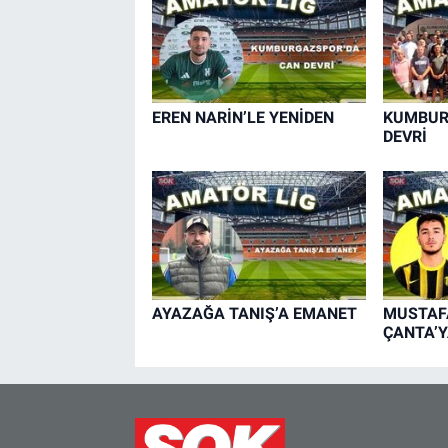
EREN NARİN’LE YENİDEN
KUMBUR
DEVRİ
AYAZAĞA TANIŞ’A EMANET
MUSTAFA
ÇANTA’Y