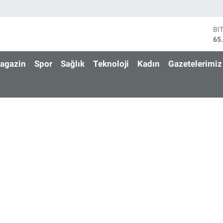
BI
65
DO
47
agazin
Spor
Sağlık
Teknoloji
Kadın
Gazetelerimiz
EU
55
ST
64
GR
66
Bİ
13