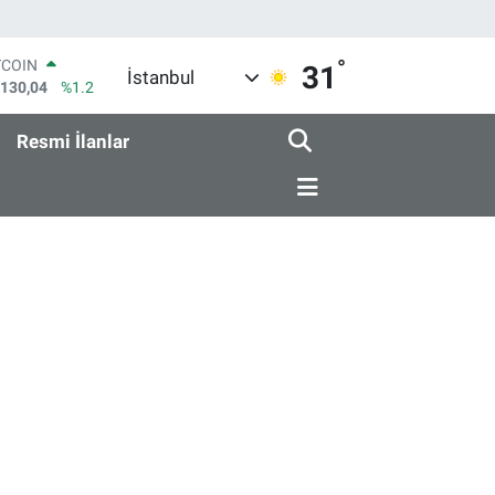
°
TCOIN
31
İstanbul
.130,04
%1.2
LAR
,7069
%0.17
Resmi İlanlar
RO
,0265
%0.01
ERLİN
,1897
%0.02
AM ALTIN
18.49
%2.12
ST100
.887
%64