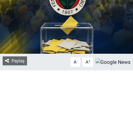
Bize ulaşın
İletişim/Künye
Yaşam
Gözden Kaçmasın
Paylaş
-
+
A
A
İletişim (Künye)