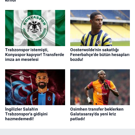
Trabzonspor istemişti,
Oosterwolde'nin sakatlığı
Konyaspor kapıyor! Transferde
Fenerbahçe'de bütün hesapları
imza an meselesi
bozdu!
İngilizler Salah'ın
Osimhen transfer beklerken
Trabzonspor'a gidişini
Galatasaray'da yeni kriz
hazmedemedi!
patladı!