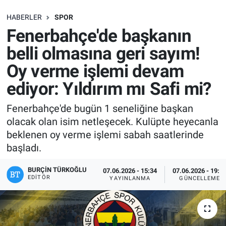
SAĞLIK
HABERLER
SPOR
Fenerbahçe'de başkanın
EKONOMİ
belli olmasına geri sayım!
Oy verme işlemi devam
EĞİTİM
ediyor: Yıldırım mı Safi mi?
ÖZEL HABER
Fenerbahçe'de bugün 1 seneliğine başkan
olacak olan isim netleşecek. Kulüpte heyecanla
Keşfet
beklenen oy verme işlemi sabah saatlerinde
ASTROLOJİ
başladı.
BURÇIN TÜRKOĞLU
07.06.2026 - 15:34
07.06.2026 - 19:1
MANŞET
EDITÖR
YAYINLANMA
GÜNCELLEME
RESMİ İLANLAR
İLAN