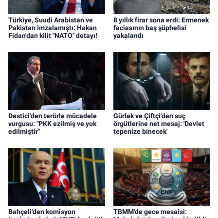
Türkiye, Suudi Arabistan ve
8 yıllık firar sona erdi: Ermenek
Pakistan imzalamıştı: Hakan
faciasının baş şüphelisi
Fidan'dan kilit "NATO" detayı!
yakalandı
Destici'den terörle mücadele
Gürlek ve Çiftçi'den suç
vurgusu: "PKK ezilmiş ve yok
örgütlerine net mesaj: 'Devlet
edilmiştir"
tepenize binecek'
Bahçeli'den komisyon
TBMM'de gece mesaisi: