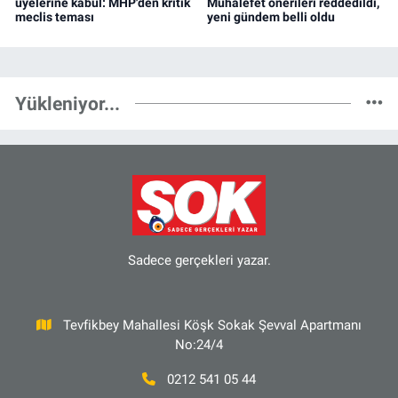
üyelerine kabul: MHP'den kritik
Muhalefet önerileri reddedildi,
meclis teması
yeni gündem belli oldu
Yükleniyor...
Sadece gerçekleri yazar.
Tevfikbey Mahallesi Köşk Sokak Şevval Apartmanı
No:24/4
0212 541 05 44