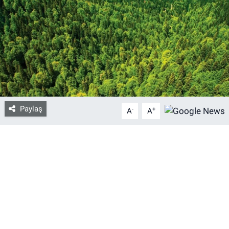
Bize ulaşın
İletişim/Künye
Yaşam
Gözden Kaçmasın
Paylaş
-
+
A
A
İletişim (Künye)