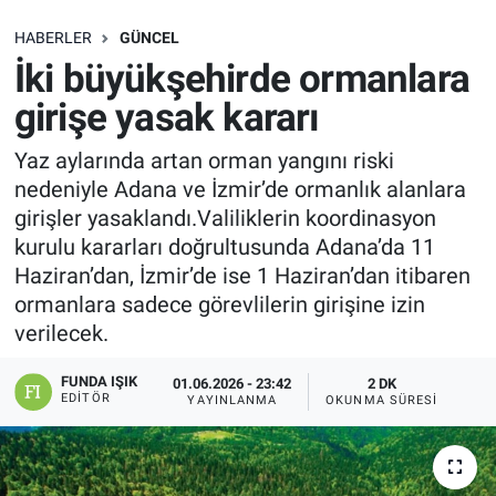
SAĞLIK
HABERLER
GÜNCEL
İki büyükşehirde ormanlara
EKONOMİ
girişe yasak kararı
EĞİTİM
Yaz aylarında artan orman yangını riski
nedeniyle Adana ve İzmir’de ormanlık alanlara
ÖZEL HABER
girişler yasaklandı.Valiliklerin koordinasyon
kurulu kararları doğrultusunda Adana’da 11
Keşfet
Haziran’dan, İzmir’de ise 1 Haziran’dan itibaren
ormanlara sadece görevlilerin girişine izin
ASTROLOJİ
verilecek.
MANŞET
FUNDA IŞIK
01.06.2026 - 23:42
2 DK
EDITÖR
YAYINLANMA
OKUNMA SÜRESI
RESMİ İLANLAR
İLAN