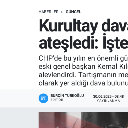
SAĞLIK
HABERLER
GÜNCEL
Kurultay dava
EKONOMİ
ateşledi: İş
EĞİTİM
ÖZEL HABER
CHP’de bu yılın en önemli g
eski genel başkan Kemal Kılı
Keşfet
alevlendirdi. Tartışmanın m
olarak yer aldığı dava bulunu
ASTROLOJİ
BURÇIN TÜRKOĞLU
30.06.2025 - 08:48
MANŞET
EDITÖR
YAYINLANMA
RESMİ İLANLAR
İLAN