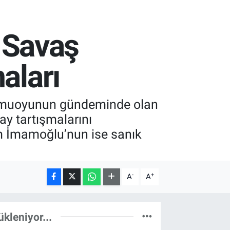
ü Savaş
aları
r kamuoyunun gündeminde olan
ay tartışmalarını
em İmamoğlu’nun ise sanık
-
+
A
A
ükleniyor...