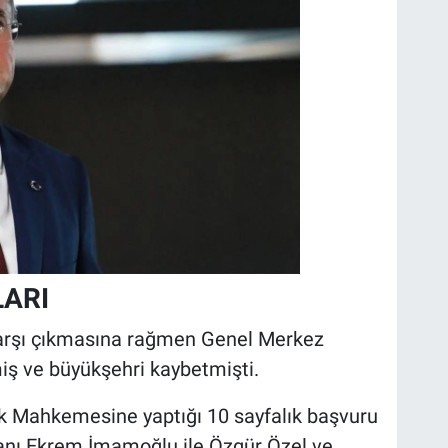
LARI
karşı çıkmasına rağmen Genel Merkez
iş ve büyükşehri kaybetmişti.
k Mahkemesine yaptığı 10 sayfalık başvuru
kanı Ekrem İmamoğlu ile Özgür Özel ve