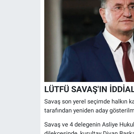
LÜTFÜ SAVAŞ'IN İDDİA
Savaş son yerel seçimde halkın 
tarafından yeniden aday gösterilm
Savaş ve 4 delegenin Asliye Huku
dilekçesinde, kurultay Divan Baş