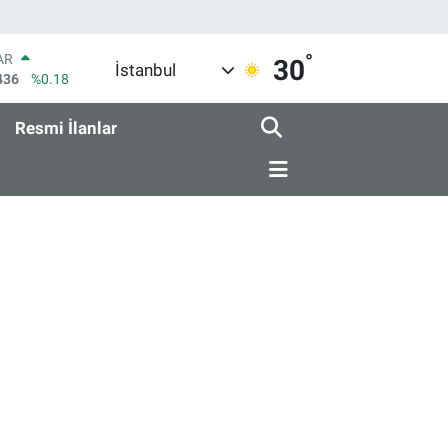
°
AR
30
İstanbul
436
%0.18
O
510
%0.32
Resmi İlanlar
RLİN
811
%0.38
M ALTIN
.55
%0.03
T100
79
%-14
COIN
44,08
%-0.18