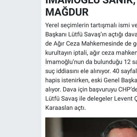
MAĞDUR
Yerel seçimlerin tartışmalı ismi 
Başkanı Lütfü Savaş’ın açtığı dav
de Ağır Ceza Mahkemesinde de g
kurultayın iptali, ağır ceza mahk
İmamoğlu’nun da bulunduğu 12 san
suç iddiasını ele alınıyor. 40 sayf
hapis istenirken, eski Genel Başkan
alıyor. Dava için başvuruyu CHP’d
Lütfü Savaş ile delegeler Levent 
Karaaslan açtı.