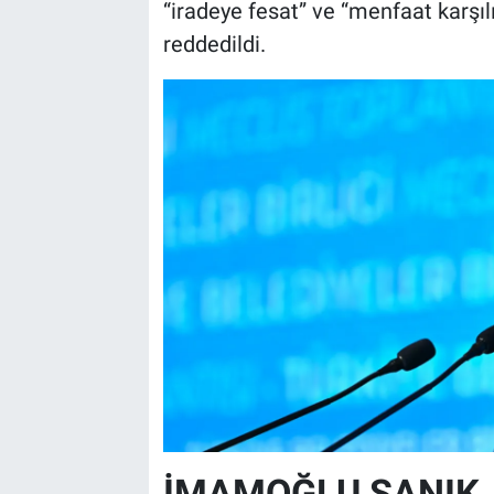
“iradeye fesat” ve “menfaat karşılı
reddedildi.
İMAMOĞLU SANIK,