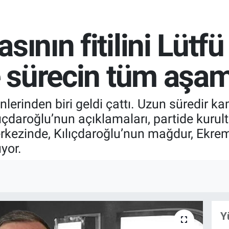
sının fitilini Lütf
te sürecin tüm aşam
ünlerinden biri geldi çattı. Uzun süredi
çdaroğlu’nun açıklamaları, partide kurult
erkezinde, Kılıçdaroğlu’nun mağdur, Ekr
yor.
Y