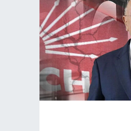
Bize ulaşın
İletişim/Künye
Yaşam
Gözden Kaçmasın
İletişim (Künye)