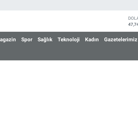
DOL
47,7
EUR
55,2
agazin
Spor
Sağlık
Teknoloji
Kadın
Gazetelerimiz
STE
64,4
GRA
6660
BİS
13.7
BIT
64.9