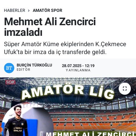
SAĞLIK
HABERLER
AMATÖR SPOR
Mehmet Ali Zencirci
EKONOMİ
imzaladı
EĞİTİM
Süper Amatör Küme ekiplerinden K.Çekmece
Ufuk’ta bir imza da iç transferde geldi.
ÖZEL HABER
BURÇIN TÜRKOĞLU
28.07.2025 - 12:19
EDITÖR
YAYINLANMA
Keşfet
ASTROLOJİ
MANŞET
RESMİ İLANLAR
İLAN