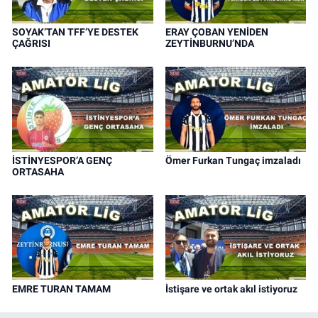
SOYAK’TAN TFF’YE DESTEK
ERAY ÇOBAN YENİDEN
ÇAĞRISI
ZEYTİNBURNU’NDA
İSTİNYESPOR’A GENÇ
Ömer Furkan Tungaç imzaladı
ORTASAHA
EMRE TURAN TAMAM
İstişare ve ortak akıl istiyoruz