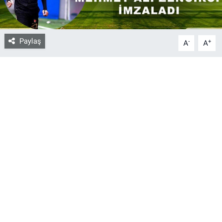
Bize ulaşın
Paylaş
-
+
A
A
İletişim/Künye
Yaşam
Gözden Kaçmasın
İletişim (Künye)