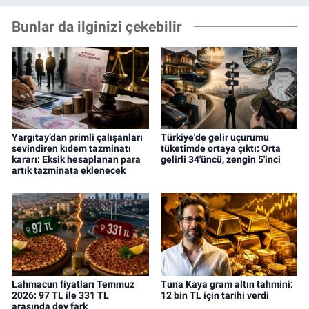
Bunlar da ilginizi çekebilir
Yargıtay’dan primli çalışanları
Türkiye'de gelir uçurumu
sevindiren kıdem tazminatı
tüketimde ortaya çıktı: Orta
kararı: Eksik hesaplanan para
gelirli 34'üncü, zengin 5'inci
artık tazminata eklenecek
Lahmacun fiyatları Temmuz
Tuna Kaya gram altın tahmini:
2026: 97 TL ile 331 TL
12 bin TL için tarihi verdi
arasında dev fark