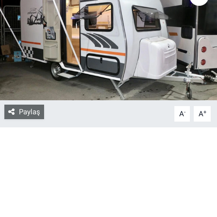
Bize ulaşın
İletişim/Künye
Yaşam
Gözden Kaçmasın
Paylaş
-
+
A
A
İletişim (Künye)