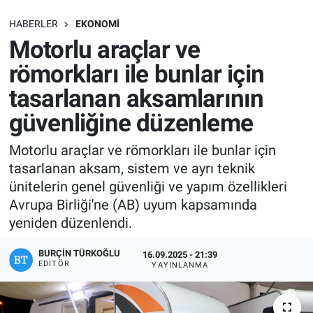
SAĞLIK
HABERLER
EKONOMI
Motorlu araçlar ve
EKONOMİ
römorkları ile bunlar için
tasarlanan aksamlarının
EĞİTİM
güvenliğine düzenleme
ÖZEL HABER
Motorlu araçlar ve römorkları ile bunlar için
tasarlanan aksam, sistem ve ayrı teknik
Keşfet
ünitelerin genel güvenliği ve yapım özellikleri
ASTROLOJİ
Avrupa Birliği'ne (AB) uyum kapsamında
yeniden düzenlendi.
MANŞET
BURÇIN TÜRKOĞLU
16.09.2025 - 21:39
EDITÖR
YAYINLANMA
RESMİ İLANLAR
İLAN