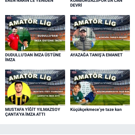
EREN NARİN’LE YENİDEN
KUMBURGAZSPOR’DA CAN
DEVRİ
DUDULLU’DAN İMZA ÜSTÜNE
AYAZAĞA TANIŞ’A EMANET
İMZA
MUSTAFA YİĞİT YILMAZSOY
Küçükçekmece’ye taze kan
ÇANTA’YA İMZA ATTI