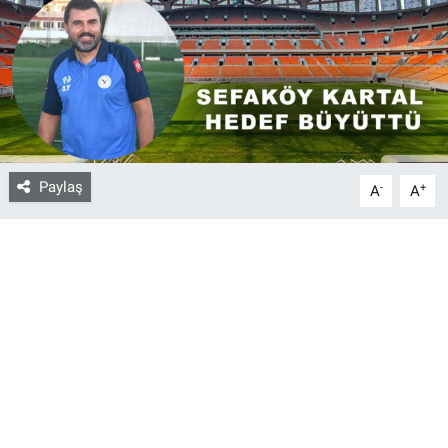
Bize ulaşın
İletişim/Künye
Yaşam
Paylaş
-
+
A
A
Gözden Kaçmasın
İletişim (Künye)