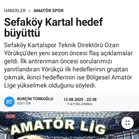
SAĞLIK
HABERLER
AMATÖR SPOR
Sefaköy Kartal hedef
EKONOMİ
büyüttü
EĞİTİM
Sefaköy Kartalspor Teknik Direktörü Ozan
Yörükçü’den yeni sezon öncesi flaş açıklamalar
ÖZEL HABER
geldi. İlk antrenman öncesi sorularımızı
yanıtlandıran Yörükçü ilk hedeflerinin gruptan
Keşfet
çıkmak, ikinci hedeflerinin ise Bölgesel Amatör
Lige yükselmek olduğunu söyledi.
ASTROLOJİ
BURÇIN TÜRKOĞLU
13.08.2025 - 22:38
EDITÖR
YAYINLANMA
MANŞET
RESMİ İLANLAR
İLAN