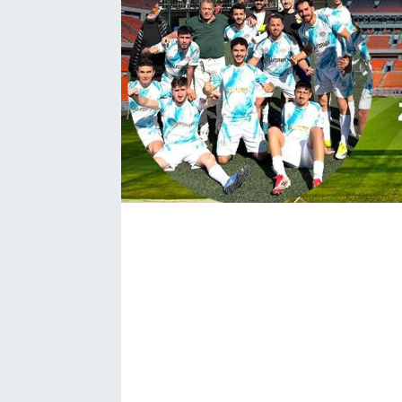
Bize ulaşın
İletişim/Künye
Yaşam
Gözden Kaçmasın
İletişim (Künye)