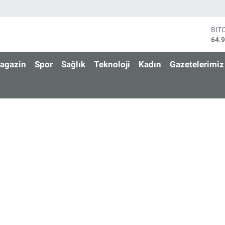
BIT
64.
DO
47,
agazin
Spor
Sağlık
Teknoloji
Kadın
Gazetelerimiz
EU
55,
STE
64,
GRA
666
BİS
13.