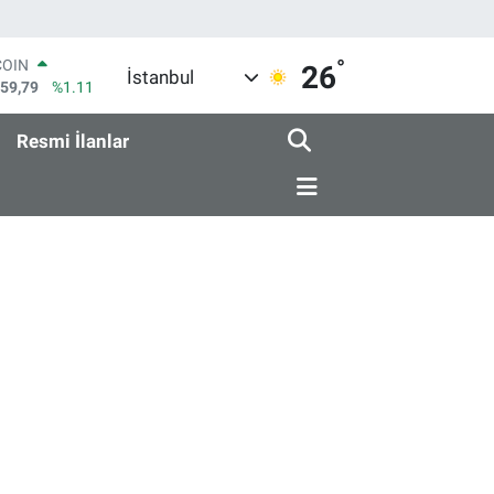
°
COIN
26
İstanbul
959,79
%1.11
LAR
7436
%0.18
Resmi İlanlar
RO
2510
%0.32
RLİN
4811
%0.38
M ALTIN
0.55
%0.03
T100
779
%-14