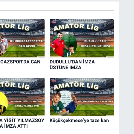
GAZSPOR’DA CAN
DUDULLU’DAN İMZA
ÜSTÜNE İMZA
 YİĞİT YILMAZSOY
Küçükçekmece’ye taze kan
A İMZA ATTI