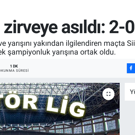
 zirveye asıldı: 2-0
e yarışını yakından ilgilendiren maçta S
ek şampiyonluk yarışına ortak oldu.
1 DK
OKUNMA SÜRESI
Y