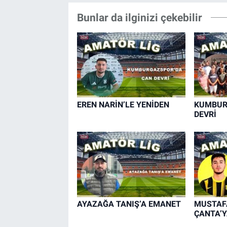
Bunlar da ilginizi çekebilir
EREN NARİN’LE YENİDEN
KUMBUR
DEVRİ
AYAZAĞA TANIŞ’A EMANET
MUSTAFA
ÇANTA’Y