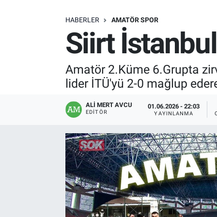
SAĞLIK
HABERLER
AMATÖR SPOR
Siirt İstanbul
EKONOMİ
EĞİTİM
Amatör 2.Küme 6.Grupta zirv
lider İTÜ'yü 2-0 mağlup eder
ÖZEL HABER
ALI MERT AVCU
01.06.2026 - 22:03
EDITÖR
YAYINLANMA
Keşfet
ASTROLOJİ
MANŞET
RESMİ İLANLAR
İLAN