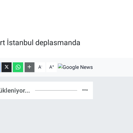
iirt İstanbul deplasmanda
-
+
A
A
ükleniyor...