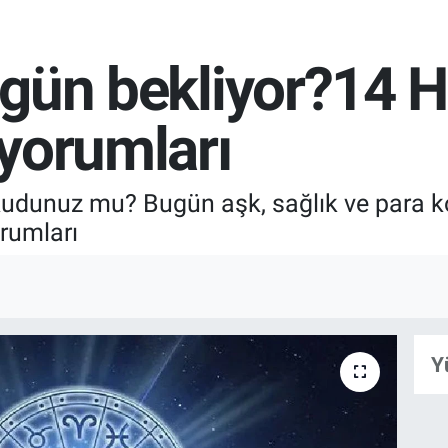
r gün bekliyor?14 
yorumları
kudunuz mu? Bugün aşk, sağlık ve para ko
orumları
Y