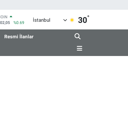
°
COIN
30
İstanbul
602,05
%0.69
LAR
5986
%0.06
Resmi İlanlar
RO
0700
%0.1
RLİN
2438
%0.21
M ALTIN
8.23
%0.39
T100
768
%48