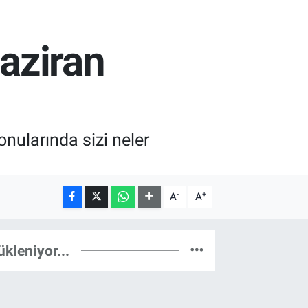
Haziran
nularında sizi neler
-
+
A
A
ükleniyor...