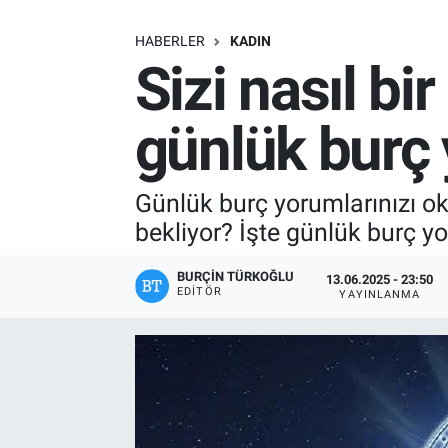
SAĞLIK
HABERLER
KADIN
Sizi nasıl bi
EKONOMİ
günlük burç 
EĞİTİM
ÖZEL HABER
Günlük burç yorumlarınızı o
bekliyor? İşte günlük burç y
Keşfet
BURÇIN TÜRKOĞLU
13.06.2025 - 23:50
ASTROLOJİ
EDITÖR
YAYINLANMA
MANŞET
RESMİ İLANLAR
İLAN