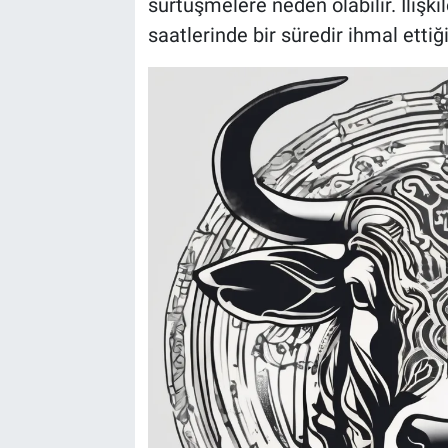
sürtüşmelere neden olabilir. İlişk
saatlerinde bir süredir ihmal ettiğ