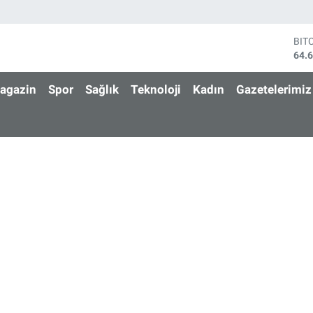
BIT
64.
DO
47,
agazin
Spor
Sağlık
Teknoloji
Kadın
Gazetelerimiz
EU
55,
STE
64,
GRA
651
BİS
13.