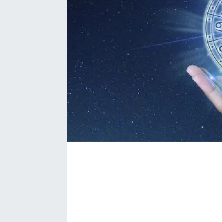
Bize ulaşın
İletişim/Künye
Yaşam
Gözden Kaçmasın
İletişim (Künye)