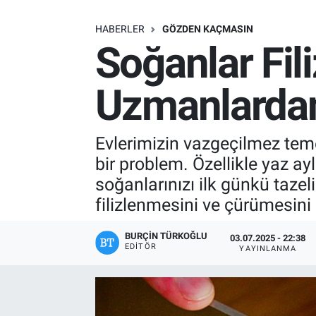
SAĞLIK
HABERLER
GÖZDEN KAÇMASIN
Soğanlar Fil
EKONOMİ
Uzmanlardan
EĞİTİM
ÖZEL HABER
Evlerimizin vazgeçilmez teme
bir problem. Özellikle yaz ay
Keşfet
soğanlarınızı ilk günkü tazel
filizlenmesini ve çürümesini
ASTROLOJİ
BURÇIN TÜRKOĞLU
03.07.2025 - 22:38
MANŞET
EDITÖR
YAYINLANMA
RESMİ İLANLAR
İLAN