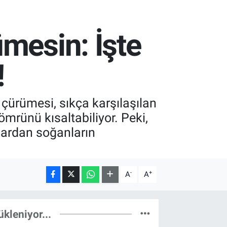
mesin: İşte
!
çürümesi, sıkça karşılaşılan
ömrünü kısaltabiliyor. Peki,
nlardan soğanların
-
+
A
A
ükleniyor...