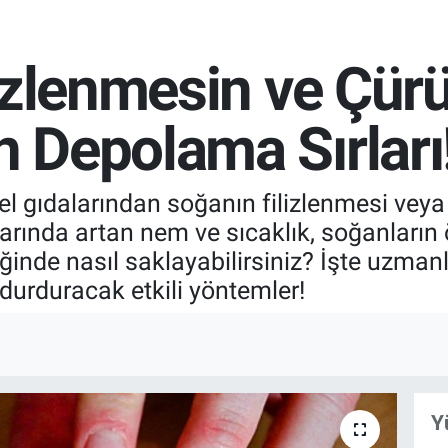
izlenmesin ve Çürü
 Depolama Sırları
l gıdalarından soğanın filizlenmesi veya 
larında artan nem ve sıcaklık, soğanların 
iğinde nasıl saklayabilirsiniz? İşte uzma
 durduracak etkili yöntemler!
Y