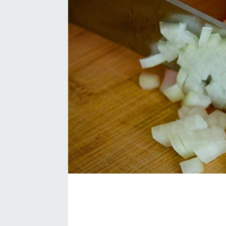
Bize ulaşın
İletişim/Künye
Yaşam
Gözden Kaçmasın
İletişim (Künye)