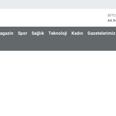
BIT
64.9
DOL
47,7
agazin
Spor
Sağlık
Teknoloji
Kadın
Gazetelerimiz
EUR
55,2
STE
64,4
GRA
6660
BİS
13.7