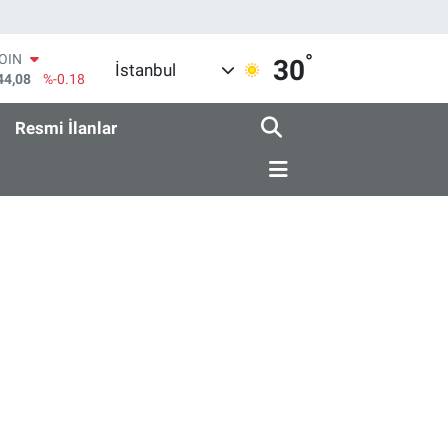
°
COIN
30
İstanbul
44,08
%-0.18
AR
436
%0.18
Resmi İlanlar
O
510
%0.32
RLİN
811
%0.38
M ALTIN
.55
%0.03
T100
79
%-14