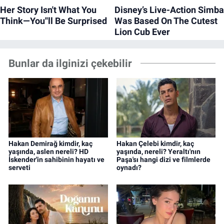
Bunlar da ilginizi çekebilir
Hakan Demirağ kimdir, kaç
Hakan Çelebi kimdir, kaç
yaşında, aslen nereli? HD
yaşında, nereli? Yeraltı'nın
İskender'in sahibinin hayatı ve
Paşa'sı hangi dizi ve filmlerde
serveti
oynadı?