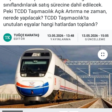
sınıflandırılarak satış sürecine dahil edilecek.
Peki TCDD Taşımacılık Açık Artırma ne zaman,
Bize ulaşın
nerede yapılacak? TCDD Taşımacılık'ta
unutulan eşyalar hangi hatlardan toplandı?
İletişim/Künye
TUĞÇE KARATAŞ
13.05.2026 - 13:48
13.05.2026 - 15:05
Yaşam
EDITÖR
YAYINLANMA
GÜNCELLEME
Gözden Kaçmasın
İletişim (Künye)