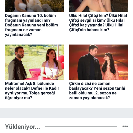
Doğanın Kanunu 10. bölüm
Ülkü Hilal Çiftçi kim? Ülkü Hilal
fragmanı yayınlandı mı?
Çiftçi sevgilisi kim? Ülkü Hilal
Doğanın Kanunu yeni bölüm
Çiftçi kaç yaşında? Ülkü Hilal
fragmanı ne zaman
Çiftçi'nin babası kim?
yayınlanacak?
Muhtemel Aşk 8. bölümde
Çirkin dizisi ne zaman
neler olacak? Defne ile Kadir
başlayacak? Yeni sezon tarihi
ayrılıyor mu, Tolga gerçeği
belli oldu mu, 2. sezon ne
öğreniyor mu?
zaman yayınlanacak?
Yükleniyor...