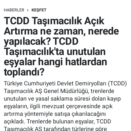
SAĞLIK
HABERLER
KEŞFET
TCDD Taşımacılık Açık
EKONOMİ
Artırma ne zaman, nerede
yapılacak? TCDD
EĞİTİM
Taşımacılık'ta unutulan
ÖZEL HABER
eşyalar hangi hatlardan
toplandı?
Keşfet
Türkiye Cumhuriyeti Devlet Demiryolları (TCDD)
ASTROLOJİ
Taşımacılık AŞ Genel Müdürlüğü, trenlerde
unutulan ve yasal saklama süresi dolan kayıp
MANŞET
eşyaların, ilgili mevzuat çerçevesinde açık
artırma yöntemiyle satışa çıkarılacağını
RESMİ İLANLAR
açıkladı. Trenlerde bulunan eşyalar, TCDD
Taşımacılık AŞ tarafından türlerine göre
İLAN