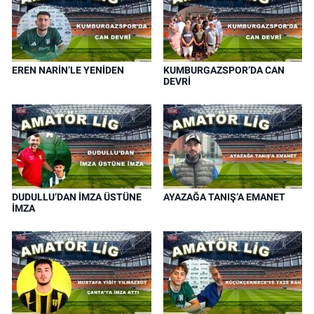
EREN NARİN’LE YENİDEN
KUMBURGAZSPOR’DA CAN
DEVRİ
DUDULLU’DAN İMZA ÜSTÜNE
AYAZAĞA TANIŞ’A EMANET
İMZA