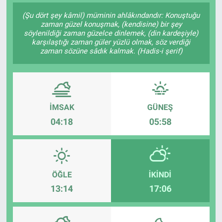
(Şu dört şey kâmil) müminin ahlâkındandır: Konuştuğu
SAĞLIK
zaman güzel konuşmak, (kendisine) bir şey
söylenildiği zaman güzelce dinlemek, (din kardeşiyle)
karşılaştığı zaman güler yüzlü olmak, söz verdiği
EKONOMİ
zaman sözüne sâdık kalmak. (Hadis-i şerif)
EĞİTİM
ÖZEL HABER
İMSAK
GÜNEŞ
Keşfet
04:18
05:58
ASTROLOJİ
MANŞET
ÖĞLE
İKINDI
13:14
17:06
RESMİ İLANLAR
İLAN