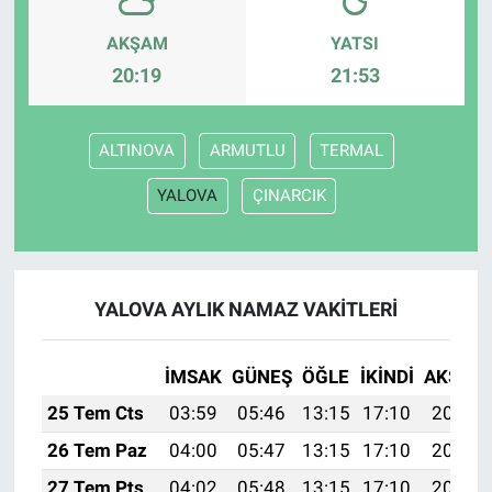
AKŞAM
YATSI
Bize ulaşın
20:19
21:53
İletişim/Künye
ALTINOVA
ARMUTLU
TERMAL
Yaşam
YALOVA
ÇINARCIK
Gözden Kaçmasın
İletişim (Künye)
YALOVA AYLIK NAMAZ VAKITLERI
İMSAK
GÜNEŞ
ÖĞLE
İKINDI
AKŞAM
25 Tem Cts
03:59
05:46
13:15
17:10
20:33
26 Tem Paz
04:00
05:47
13:15
17:10
20:32
27 Tem Pts
04:02
05:48
13:15
17:10
20:31