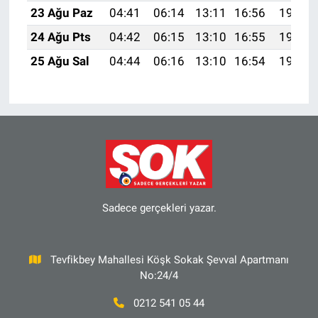
23 Ağu Paz
04:41
06:14
13:11
16:56
19:58
24 Ağu Pts
04:42
06:15
13:10
16:55
19:56
25 Ağu Sal
04:44
06:16
13:10
16:54
19:55
Sadece gerçekleri yazar.
Tevfikbey Mahallesi Köşk Sokak Şevval Apartmanı
No:24/4
0212 541 05 44