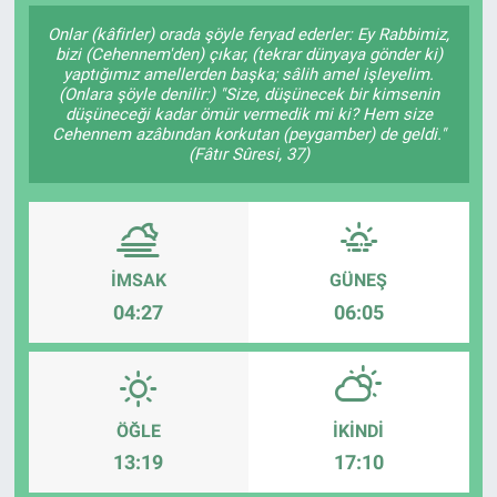
Onlar (kâfirler) orada şöyle feryad ederler: Ey Rabbimiz,
SAĞLIK
bizi (Cehennem'den) çıkar, (tekrar dünyaya gönder ki)
yaptığımız amellerden başka; sâlih amel işleyelim.
(Onlara şöyle denilir:) "Size, düşünecek bir kimsenin
EKONOMİ
düşüneceği kadar ömür vermedik mi ki? Hem size
Cehennem azâbından korkutan (peygamber) de geldi."
EĞİTİM
(Fâtır Sûresi, 37)
ÖZEL HABER
Keşfet
İMSAK
GÜNEŞ
04:27
06:05
ASTROLOJİ
MANŞET
ÖĞLE
İKINDI
RESMİ İLANLAR
13:19
17:10
İLAN