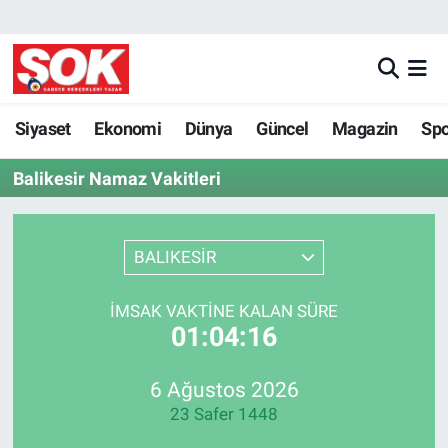
GÜNDEM
Nöbetçi Eczaneler
DÜNYA
Hava Durumu
Siyaset
Ekonomi
Dünya
Güncel
Magazin
Sp
Balikesir Namaz Vakitleri
SPOR
İstanbul Namaz Vakitleri
MAGAZİN
Trafik Durumu
BALIKESİR
KÜLTÜR SANAT
Süper Lig Puan Durumu ve Fikstür
İMSAK VAKTINE KALAN SÜRE
01:04:16
POLİTİKA
Tüm Manşetler
YAŞAM
Son Dakika Haberleri
6 Ağustos 2026
23 Safer 1448
TEKNOLOJİ
Haber Arşivi