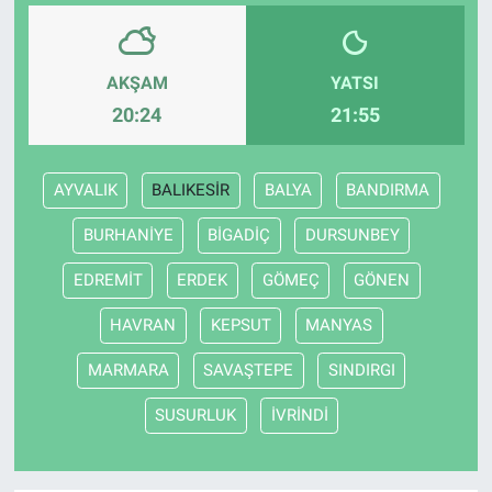
Bize ulaşın
AKŞAM
YATSI
İletişim/Künye
20:24
21:55
Yaşam
AYVALIK
BALIKESİR
BALYA
BANDIRMA
Gözden Kaçmasın
BURHANİYE
BİGADİÇ
DURSUNBEY
İletişim (Künye)
EDREMİT
ERDEK
GÖMEÇ
GÖNEN
HAVRAN
KEPSUT
MANYAS
MARMARA
SAVAŞTEPE
SINDIRGI
SUSURLUK
İVRİNDİ