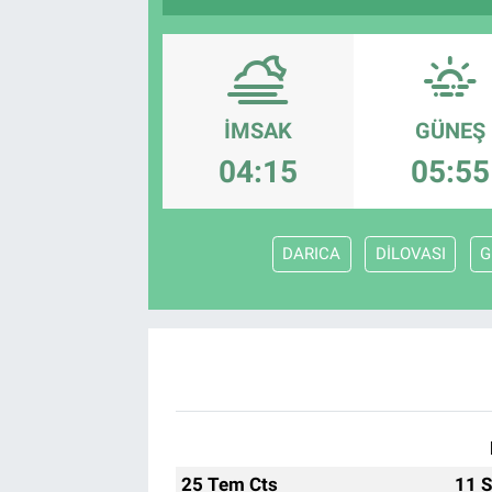
SAĞLIK
EKONOMİ
İMSAK
GÜNEŞ
EĞİTİM
04:15
05:55
ÖZEL HABER
DARICA
DİLOVASI
G
Keşfet
ASTROLOJİ
MANŞET
RESMİ İLANLAR
25 Tem Cts
11 S
İLAN