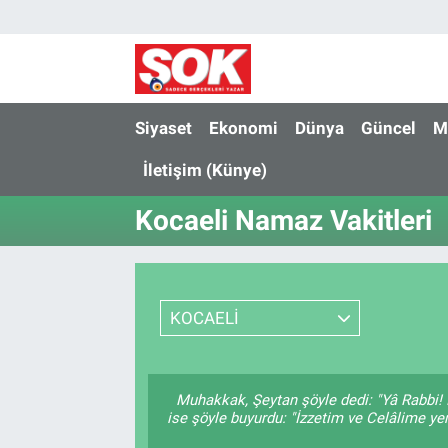
GÜNDEM
Nöbetçi Eczaneler
DÜNYA
Hava Durumu
Siyaset
Ekonomi
Dünya
Güncel
M
İletişim (Künye)
SPOR
İstanbul Namaz Vakitleri
Kocaeli Namaz Vakitleri
MAGAZİN
Trafik Durumu
KÜLTÜR SANAT
Süper Lig Puan Durumu ve Fikstür
KOCAELİ
POLİTİKA
Tüm Manşetler
YAŞAM
Son Dakika Haberleri
Muhakkak, Şeytan şöyle dedi: "Yâ Rabbi! 
ise şöyle buyurdu: "İzzetim ve Celâlime ye
TEKNOLOJİ
Haber Arşivi