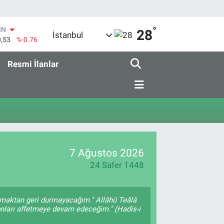
°
IN
28
İstanbul
0,53
%-0.76
R
69
%0.17
Resmi İlanlar
65
%0.01
İN
97
%0.02
ALTIN
81
%1.44
00
7
%64
7 Ağustos 2026
24 Safer 1448
ırmaktan geri durmayacağım." Allâhü Teâlâ
 onları affetmeye devam edeceğim." (Hadis-i