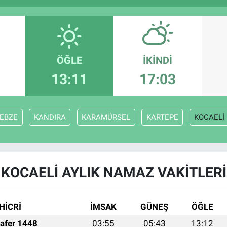
ÖĞLE
İKINDI
13:11
17:03
EBZE
KANDIRA
KARAMÜRSEL
KARTEPE
KOCAELİ
KOCAELİ AYLIK NAMAZ VAKITLERI
HİCRİ
İMSAK
GÜNEŞ
ÖĞLE
afer 1448
03:55
05:43
13:12