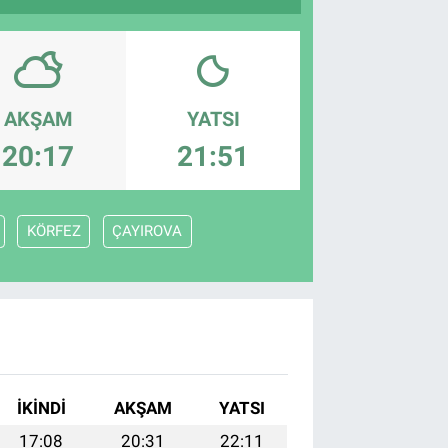
AKŞAM
YATSI
20:17
21:51
KÖRFEZ
ÇAYIROVA
İKINDI
AKŞAM
YATSI
17:08
20:31
22:11