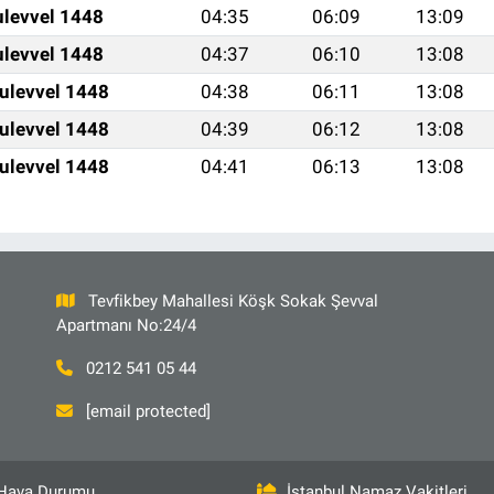
ulevvel 1448
04:35
06:09
13:09
ulevvel 1448
04:37
06:10
13:08
ulevvel 1448
04:38
06:11
13:08
ulevvel 1448
04:39
06:12
13:08
ulevvel 1448
04:41
06:13
13:08
Tevfikbey Mahallesi Köşk Sokak Şevval
Apartmanı No:24/4
0212 541 05 44
[email protected]
Hava Durumu
İstanbul Namaz Vakitleri