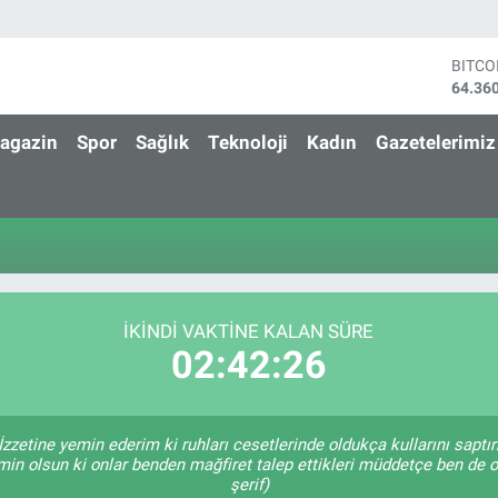
BITCO
64.36
DOLA
47,70
agazin
Spor
Sağlık
Teknoloji
Kadın
Gazetelerimiz
EURO
55,02
STERL
64,18
GRAM 
6574.
BİST1
13.88
İKINDI VAKTINE KALAN SÜRE
02:42:25
İzzetine yemin ederim ki ruhları cesetlerinde oldukça kullarını sapt
min olsun ki onlar benden mağfiret talep ettikleri müddetçe ben de
şerif)