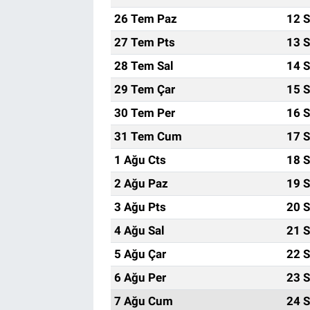
26 Tem Paz
12 S
Bize ulaşın
27 Tem Pts
13 S
28 Tem Sal
14 S
İletişim/Künye
29 Tem Çar
15 S
Yaşam
30 Tem Per
16 S
31 Tem Cum
17 S
Gözden Kaçmasın
1 Ağu Cts
18 S
İletişim (Künye)
2 Ağu Paz
19 S
3 Ağu Pts
20 S
4 Ağu Sal
21 S
5 Ağu Çar
22 S
6 Ağu Per
23 S
7 Ağu Cum
24 S