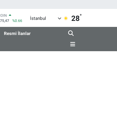
°
COIN
28
İstanbul
475,47
%0.66
LAR
5986
%0.06
Resmi İlanlar
RO
0700
%0.1
RLİN
2438
%0.21
M ALTIN
8.23
%0.39
T100
703
%0