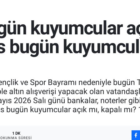
ün kuyumcular açı
s bugün kuyumcula
nçlik ve Spor Bayramı nedeniyle bugün Tü
le altın alışverişi yapacak olan vatandaş
yıs 2026 Salı günü bankalar, noterler gi
ayıs bugün kuyumcular açık mı, kapalı mı
1 DK
OKUNMA SÜRESI