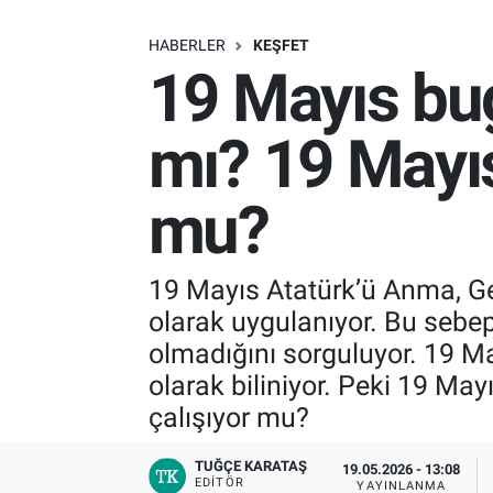
SAĞLIK
HABERLER
KEŞFET
19 Mayıs bug
EKONOMİ
mı? 19 Mayı
EĞİTİM
mu?
ÖZEL HABER
Keşfet
19 Mayıs Atatürk’ü Anma, Ge
olarak uygulanıyor. Bu sebep
ASTROLOJİ
olmadığını sorguluyor. 19 Ma
MANŞET
olarak biliniyor. Peki 19 M
çalışıyor mu?
RESMİ İLANLAR
TUĞÇE KARATAŞ
19.05.2026 - 13:08
EDITÖR
İLAN
YAYINLANMA