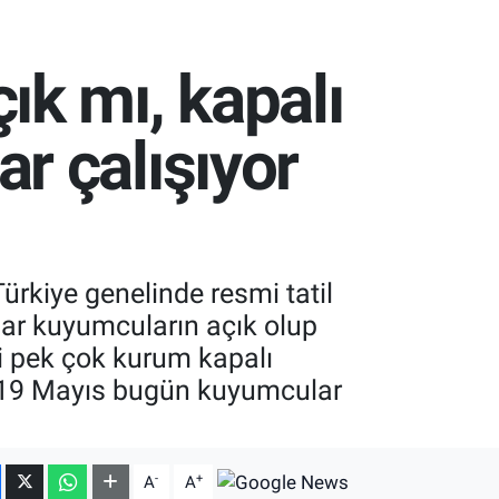
k mı, kapalı
r çalışıyor
rkiye genelinde resmi tatil
lar kuyumcuların açık olup
bi pek çok kurum kapalı
? 19 Mayıs bugün kuyumcular
-
+
A
A