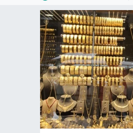
Bize ulaşın
İletişim/Künye
Yaşam
Gözden Kaçmasın
İletişim (Künye)