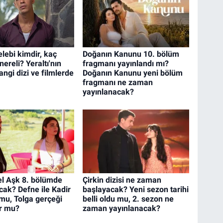
lebi kimdir, kaç
Doğanın Kanunu 10. bölüm
nereli? Yeraltı'nın
fragmanı yayınlandı mı?
angi dizi ve filmlerde
Doğanın Kanunu yeni bölüm
fragmanı ne zaman
yayınlanacak?
l Aşk 8. bölümde
Çirkin dizisi ne zaman
cak? Defne ile Kadir
başlayacak? Yeni sezon tarihi
 mu, Tolga gerçeği
belli oldu mu, 2. sezon ne
r mu?
zaman yayınlanacak?