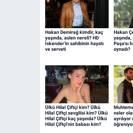
Hakan Demirağ kimdir, kaç
Hakan Çe
yaşında, aslen nereli? HD
yaşında, 
İskender'in sahibinin hayatı
Paşa'sı h
ve serveti
oynadı?
Ülkü Hilal Çiftçi kim? Ülkü
Muhteme
Hilal Çiftçi sevgilisi kim? Ülkü
neler ola
Hilal Çiftçi kaç yaşında? Ülkü
ayrılıyor
Hilal Çiftçi'nin babası kim?
öğreniyo