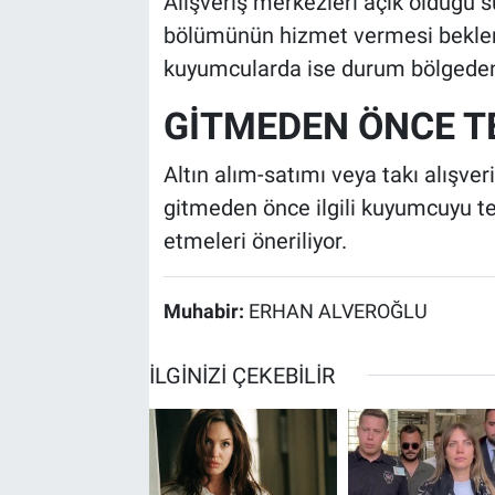
Alışveriş merkezleri açık olduğu 
bölümünün hizmet vermesi beklen
kuyumcularda ise durum bölgeden b
GİTMEDEN ÖNCE TE
Altın alım-satımı veya takı alışve
gitmeden önce ilgili kuyumcuyu t
etmeleri öneriliyor.
Muhabir:
ERHAN ALVEROĞLU