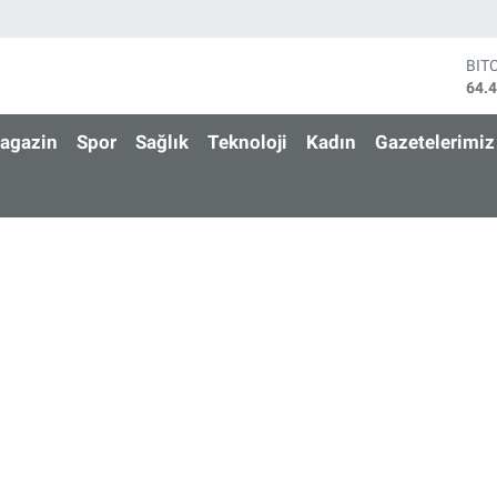
BIT
64.
DO
47,
agazin
Spor
Sağlık
Teknoloji
Kadın
Gazetelerimiz
EU
55,
STE
64,
GRA
651
BİS
13.