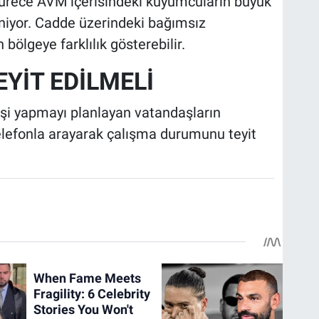
sürece AVM içerisindeki kuyumcuların büyük
iyor. Cadde üzerindeki bağımsız
ölgeye farklılık gösterebilir.
YİT EDİLMELİ
rişi yapmayı planlayan vatandaşların
elefonla arayarak çalışma durumunu teyit