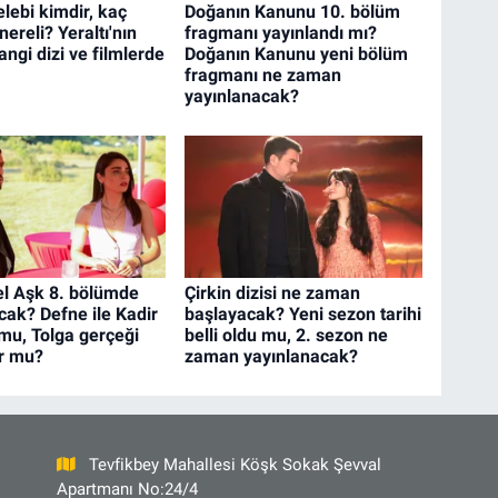
lebi kimdir, kaç
Doğanın Kanunu 10. bölüm
nereli? Yeraltı'nın
fragmanı yayınlandı mı?
angi dizi ve filmlerde
Doğanın Kanunu yeni bölüm
fragmanı ne zaman
yayınlanacak?
l Aşk 8. bölümde
Çirkin dizisi ne zaman
cak? Defne ile Kadir
başlayacak? Yeni sezon tarihi
 mu, Tolga gerçeği
belli oldu mu, 2. sezon ne
r mu?
zaman yayınlanacak?
Tevfikbey Mahallesi Köşk Sokak Şevval
Apartmanı No:24/4