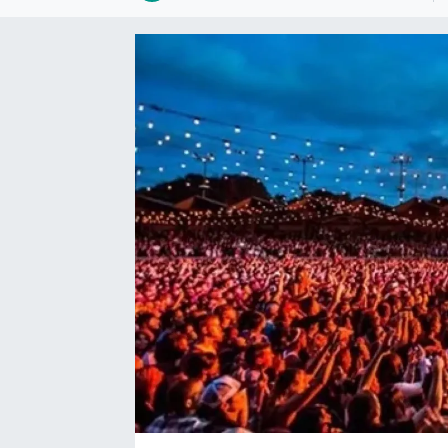
Bize ulaşın
İletişim/Künye
Yaşam
Gözden Kaçmasın
İletişim (Künye)