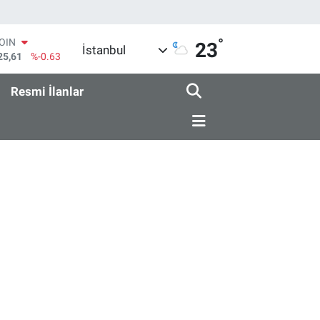
°
COIN
23
İstanbul
25,61
%-0.63
AR
143
%0.16
Resmi İlanlar
O
317
%-0.02
RLİN
463
%0.07
M ALTIN
.40
%0.45
T100
99
%70