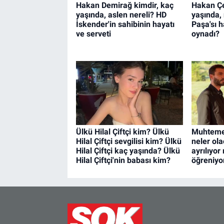
Hakan Demirağ kimdir, kaç
Hakan Çe
yaşında, aslen nereli? HD
yaşında, 
İskender'in sahibinin hayatı
Paşa'sı h
ve serveti
oynadı?
Ülkü Hilal Çiftçi kim? Ülkü
Muhteme
Hilal Çiftçi sevgilisi kim? Ülkü
neler ola
Hilal Çiftçi kaç yaşında? Ülkü
ayrılıyor
Hilal Çiftçi'nin babası kim?
öğreniyo