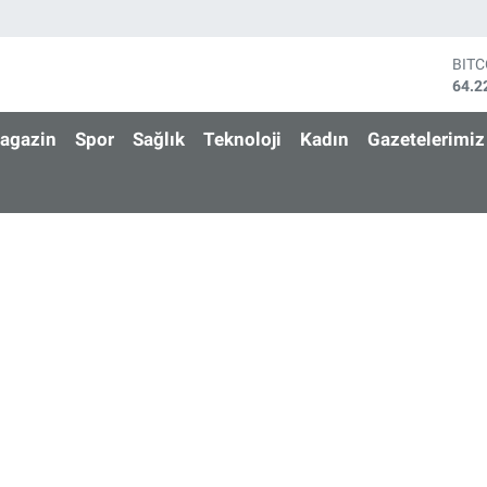
BIT
64.2
DOL
47,7
agazin
Spor
Sağlık
Teknoloji
Kadın
Gazetelerimiz
EUR
55,0
STE
64,2
GRA
6510
BİS
13.7