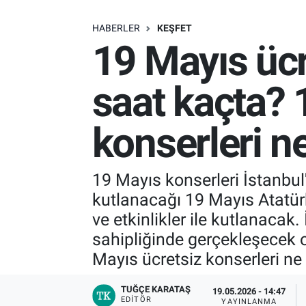
SAĞLIK
HABERLER
KEŞFET
19 Mayıs ücr
EKONOMİ
saat kaçta? 
EĞİTİM
konserleri n
ÖZEL HABER
Keşfet
19 Mayıs konserleri İstanbul
kutlanacağı 19 Mayıs Atatür
ASTROLOJİ
ve etkinlikler ile kutlanacak
MANŞET
sahipliğinde gerçekleşecek ol
Mayıs ücretsiz konserleri ne
RESMİ İLANLAR
TUĞÇE KARATAŞ
19.05.2026 - 14:47
EDITÖR
İLAN
YAYINLANMA