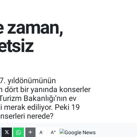
ne zaman,
etsiz
107. yıldönümünün
 dört bir yanında konserler
 Turizm Bakanlığı’nın ev
i merak ediliyor. Peki 19
nserleri nerede?
-
+
A
A