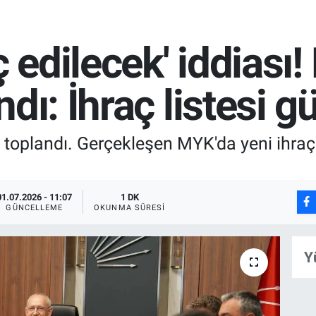
ç edilecek' iddiası!
ndı: İhraç listesi
 toplandı. Gerçekleşen MYK'da yeni ihraç v
01.07.2026 - 11:07
1 DK
GÜNCELLEME
OKUNMA SÜRESI
Y