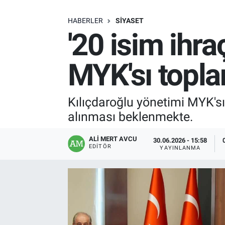
SAĞLIK
HABERLER
SIYASET
'20 isim ihra
EKONOMİ
MYK'sı topla
EĞİTİM
ÖZEL HABER
Kılıçdaroğlu yönetimi MYK'sı
alınması beklenmekte.
Keşfet
ALI MERT AVCU
30.06.2026 - 15:58
ASTROLOJİ
EDITÖR
YAYINLANMA
MANŞET
RESMİ İLANLAR
İLAN