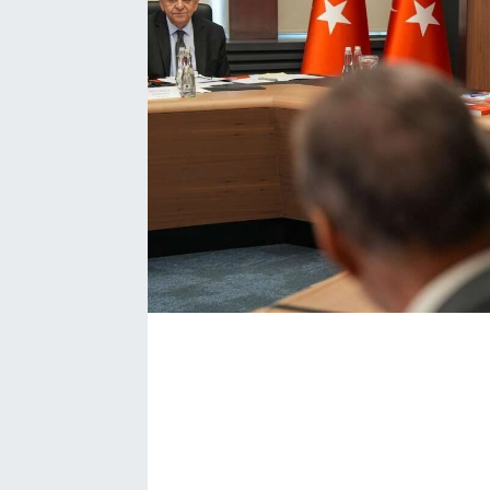
Bize ulaşın
İletişim/Künye
Yaşam
Gözden Kaçmasın
İletişim (Künye)