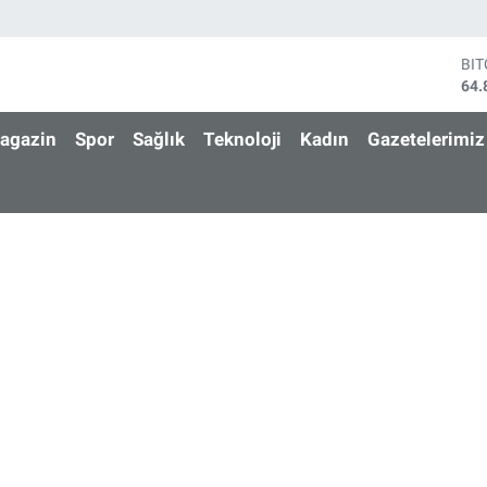
BI
64.
DO
47,
agazin
Spor
Sağlık
Teknoloji
Kadın
Gazetelerimiz
EU
55,
ST
64,
GR
666
Bİ
13.