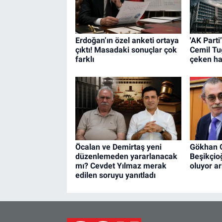
Erdoğan’ın özel anketi ortaya
'AK Part
çıktı! Masadaki sonuçlar çok
Cemil Tu
farklı
çeken h
Öcalan ve Demirtaş yeni
Gökhan G
düzenlemeden yararlanacak
Beşikçioğ
mı? Cevdet Yılmaz merak
oluyor a
edilen soruyu yanıtladı