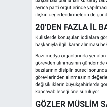
başlaması planlanan kurultay takvimi
ayrıca parti örgütlerinde yapılmas
ilişkin değerlendirmelerin de günde
20'DEN FAZLA İL B
Kulislerde konuşulan iddialara gör
başkanıyla ilgili karar alınması bek
Bazı medya organlarında yer alan h
görevden alınmasının gündemde o
bazılarının disiplin süreci sonunda
görevlerinden alınmasının değerlen
değişikliklerin büyükşehirlerde gö
kapsayabileceği öne sürülüyor.
GÖZLER MÜSLİM SA