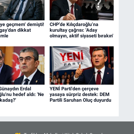
i’ye geçmem' demişti!
CHP’de Kılıçdaroğlu’na
gay’dan dikkat
kurultay çağrısı: 'Aday
amle
olmayın, aktif siyaseti bırakın'
ünaydın Erdal
YENİ Parti'den çerçeve
lu'nu hedef aldı: 'Ne
yasaya sürpriz destek: DEM
rkadaş?'
Partili Saruhan Oluç duyurdu