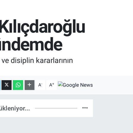
 Kılıçdaroğlu
 gündemde
e disiplin kararlarının
-
+
A
A
ükleniyor...