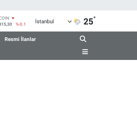
°
TCOIN
25
İstanbul
815,30
%-0.1
LAR
7436
%0.18
Resmi İlanlar
RO
2510
%0.32
ERLİN
4811
%0.38
AM ALTIN
0.55
%0
ST100
779
%-14