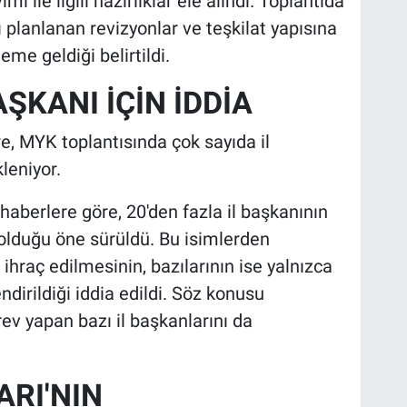
 ile ilgili hazırlıklar ele alındı. Toplantıda
ı planlanan revizyonlar ve teşkilat yapısına
me geldiği belirtildi.
AŞKANI İÇİN İDDİA
e, MYK toplantısında çok sayıda il
leniyor.
aberlere göre, 20'den fazla il başkanının
lduğu öne sürüldü. Bu isimlerden
 ihraç edilmesinin, bazılarının ise yalnızca
dirildiği iddia edildi. Söz konusu
rev yapan bazı il başkanlarını da
RI'NIN