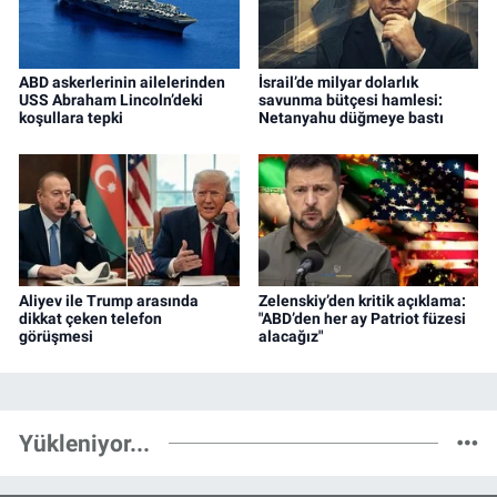
ABD askerlerinin ailelerinden
İsrail’de milyar dolarlık
USS Abraham Lincoln’deki
savunma bütçesi hamlesi:
koşullara tepki
Netanyahu düğmeye bastı
Aliyev ile Trump arasında
Zelenskiy’den kritik açıklama:
dikkat çeken telefon
"ABD’den her ay Patriot füzesi
görüşmesi
alacağız"
Yükleniyor...