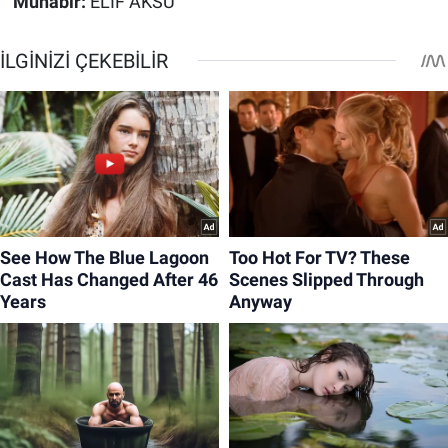
Muhabir:
ELİF AKSU