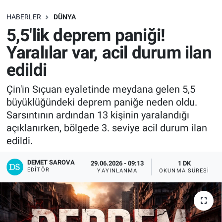
SAĞLIK
HABERLER
DÜNYA
5,5'lik deprem paniği!
EKONOMİ
Yaralılar var, acil durum ilan
edildi
EĞİTİM
Çin'in Sıçuan eyaletinde meydana gelen 5,5
ÖZEL HABER
büyüklüğündeki deprem paniğe neden oldu.
Sarsıntının ardından 13 kişinin yaralandığı
Keşfet
açıklanırken, bölgede 3. seviye acil durum ilan
edildi.
ASTROLOJİ
DEMET SAROVA
29.06.2026 - 09:13
1 DK
MANŞET
EDITÖR
YAYINLANMA
OKUNMA SÜRESI
RESMİ İLANLAR
İLAN