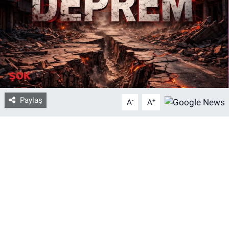
Bize ulaşın
İletişim/Künye
Yaşam
Paylaş
-
+
Gözden Kaçmasın
A
A
İletişim (Künye)