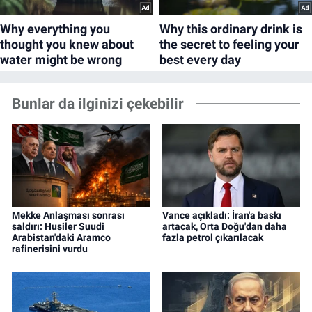
Bunlar da ilginizi çekebilir
Mekke Anlaşması sonrası
Vance açıkladı: İran'a baskı
saldırı: Husiler Suudi
artacak, Orta Doğu'dan daha
Arabistan'daki Aramco
fazla petrol çıkarılacak
rafinerisini vurdu