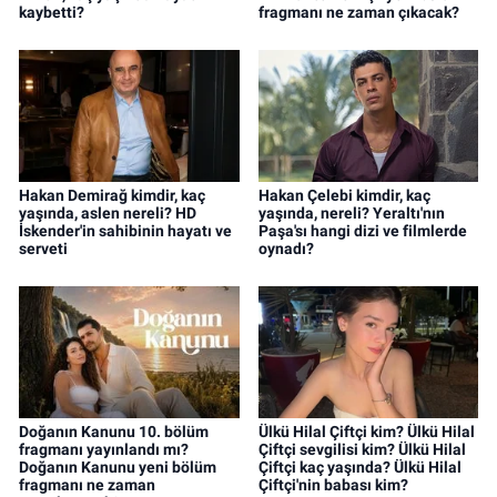
kaybetti?
fragmanı ne zaman çıkacak?
Hakan Demirağ kimdir, kaç
Hakan Çelebi kimdir, kaç
yaşında, aslen nereli? HD
yaşında, nereli? Yeraltı'nın
İskender'in sahibinin hayatı ve
Paşa'sı hangi dizi ve filmlerde
serveti
oynadı?
Doğanın Kanunu 10. bölüm
Ülkü Hilal Çiftçi kim? Ülkü Hilal
fragmanı yayınlandı mı?
Çiftçi sevgilisi kim? Ülkü Hilal
Doğanın Kanunu yeni bölüm
Çiftçi kaç yaşında? Ülkü Hilal
fragmanı ne zaman
Çiftçi'nin babası kim?