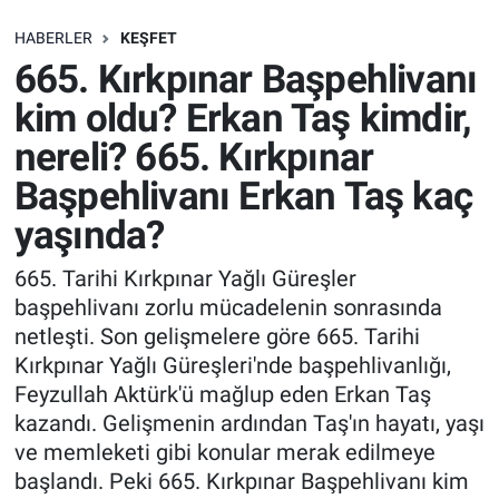
SAĞLIK
HABERLER
KEŞFET
665. Kırkpınar Başpehlivanı
EKONOMİ
kim oldu? Erkan Taş kimdir,
nereli? 665. Kırkpınar
EĞİTİM
Başpehlivanı Erkan Taş kaç
ÖZEL HABER
yaşında?
Keşfet
665. Tarihi Kırkpınar Yağlı Güreşler
başpehlivanı zorlu mücadelenin sonrasında
ASTROLOJİ
netleşti. Son gelişmelere göre 665. Tarihi
Kırkpınar Yağlı Güreşleri'nde başpehlivanlığı,
MANŞET
Feyzullah Aktürk'ü mağlup eden Erkan Taş
kazandı. Gelişmenin ardından Taş'ın hayatı, yaşı
RESMİ İLANLAR
ve memleketi gibi konular merak edilmeye
başlandı. Peki 665. Kırkpınar Başpehlivanı kim
İLAN