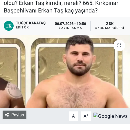
oldu? Erkan Taş kimdir, nereli? 665. Kırkpınar
Başpehlivanı Erkan Taş kaç yaşında?
Bize ulaşın
TUĞÇE KARATAŞ
06.07.2026 - 10:56
2 DK
EDITÖR
İletişim/Künye
YAYINLANMA
OKUNMA SÜRESI
Yaşam
Gözden Kaçmasın
İletişim (Künye)
Paylaş
-
+
A
A