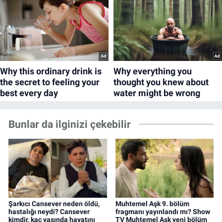
Bunlar da ilginizi çekebilir
Şarkıcı Cansever neden öldü,
Muhtemel Aşk 9. bölüm
hastalığı neydi? Cansever
fragmanı yayınlandı mı? Show
kimdir, kaç yaşında hayatını
TV Muhtemel Aşk yeni bölüm