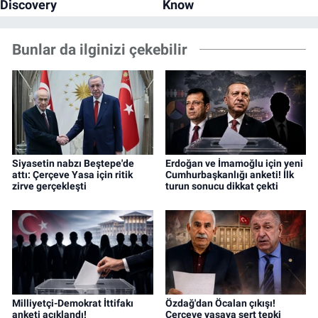
Bunlar da ilginizi çekebilir
Siyasetin nabzı Beştepe'de
Erdoğan ve İmamoğlu için yeni
attı: Çerçeve Yasa için ritik
Cumhurbaşkanlığı anketi! İlk
zirve gerçekleşti
turun sonucu dikkat çekti
Milliyetçi-Demokrat İttifakı
Özdağ'dan Öcalan çıkışı!
anketi açıklandı!
Çerçeve yasaya sert tepki