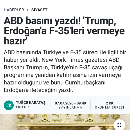
SAĞLIK
HABERLER
SIYASET
ABD basını yazdı! 'Trump,
EKONOMİ
Erdoğan'a F-35'leri vermeye
hazır'
EĞİTİM
ABD basınında Türkiye ve F-35 süreci ile ilgili bir
ÖZEL HABER
haber yer aldı. New York Times gazetesi ABD
Başkanı Trump'ın, Türkiye'nin F-35 savaş uçağı
Keşfet
programına yeniden katılmasına izin vermeye
hazır olduğunu ve bunu Cumhurbaşkanı
ASTROLOJİ
Erdoğan'a ileteceğini yazdı.
MANŞET
TUĞÇE KARATAŞ
07.07.2026 - 09:49
2 DK
EDITÖR
YAYINLANMA
OKUNMA SÜRESI
RESMİ İLANLAR
İLAN