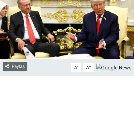
Bize ulaşın
İletişim/Künye
Yaşam
Gözden Kaçmasın
Paylaş
-
+
A
A
İletişim (Künye)