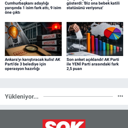
Cumhurbaşkanı adaylığı
gösterdi: 'Biz ona bebek katili
yarışında 1 isim fark attı, 9 isim
statüsünü veriyoruz'
öne çıktı
Ankara'yı karıştıracak kulis! AK
Son anket açıklandı! AK Parti
Parti'de 3 belediye için
ile YENİ Parti arasındaki fark
operasyon hazırlığı
2,5 puan
Yükleniyor...