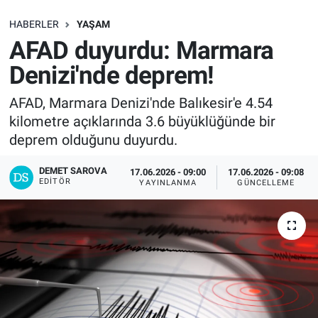
SAĞLIK
HABERLER
YAŞAM
AFAD duyurdu: Marmara
EKONOMİ
Denizi'nde deprem!
EĞİTİM
AFAD, Marmara Denizi'nde Balıkesir'e 4.54
kilometre açıklarında 3.6 büyüklüğünde bir
ÖZEL HABER
deprem olduğunu duyurdu.
Keşfet
DEMET SAROVA
17.06.2026 - 09:00
17.06.2026 - 09:08
EDITÖR
YAYINLANMA
GÜNCELLEME
ASTROLOJİ
MANŞET
RESMİ İLANLAR
İLAN