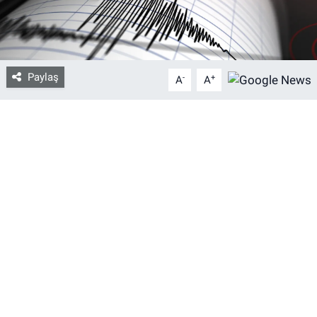
Bize ulaşın
İletişim/Künye
Paylaş
-
+
A
A
Yaşam
Gözden Kaçmasın
İletişim (Künye)