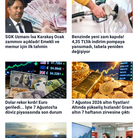
SGK Uzmanı İsa Karakaş Ocak
Benzinde yeni zam kapıda!
zammını açıkladı! Emekli ve
4,35 TL'lik indirim pompaya
memur için ilk tahmin
yansımadı, tabela yeniden
değişiyor
Dolar rekor kırdı! Euro
7 Ağustos 2026 altın fiyatları!
geriledi... İşte 7 Ağustos'ta
Altında yükseliş hızlandı! Gram
döviz piyasasında son durum
altın 7 haftanın zirvesine çıktı