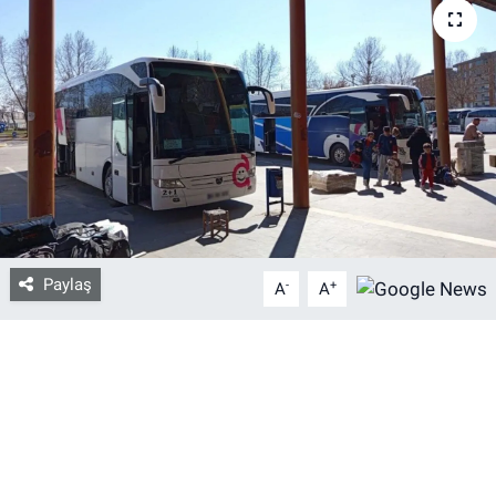
Bize ulaşın
İletişim/Künye
Yaşam
Gözden Kaçmasın
İletişim (Künye)
Paylaş
-
+
A
A