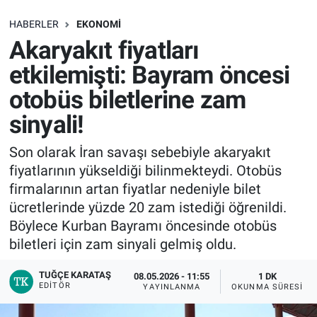
SAĞLIK
HABERLER
EKONOMI
Akaryakıt fiyatları
EKONOMİ
etkilemişti: Bayram öncesi
otobüs biletlerine zam
EĞİTİM
sinyali!
ÖZEL HABER
Son olarak İran savaşı sebebiyle akaryakıt
fiyatlarının yükseldiği bilinmekteydi. Otobüs
Keşfet
firmalarının artan fiyatlar nedeniyle bilet
ASTROLOJİ
ücretlerinde yüzde 20 zam istediği öğrenildi.
Böylece Kurban Bayramı öncesinde otobüs
MANŞET
biletleri için zam sinyali gelmiş oldu.
TUĞÇE KARATAŞ
RESMİ İLANLAR
08.05.2026 - 11:55
1 DK
EDITÖR
YAYINLANMA
OKUNMA SÜRESI
İLAN