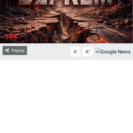
Bize ulaşın
İletişim/Künye
Yaşam
Paylaş
-
+
A
A
Gözden Kaçmasın
İletişim (Künye)