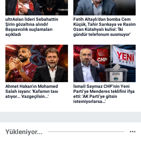
ultrAslan lideri Sebahattin
Fatih Altaylı’dan bomba Cem
Şirin gözaltına alındı!
Küçük, Tahir Sarıkaya ve Rasim
Başsavcılık suçlamaları
Ozan Kütahyalı kulisi: 'İki
açıkladı
gündür telefonum susmuyor'
Ahmet Hakan’ın Mohamed
İsmail Saymaz CHP’nin Yeni
Salah isyanı: 'Kafamın tası
Parti’ye Menderes teklifini ifşa
atıyor... Vazgeçilsin...'
etti: 'AK Parti’ye gitsin
istemiyorlarsa…'
Yükleniyor...