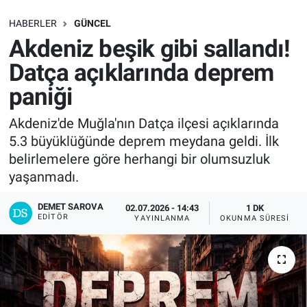
SAĞLIK
HABERLER
GÜNCEL
Akdeniz beşik gibi sallandı!
EKONOMİ
Datça açıklarında deprem
paniği
EĞİTİM
Akdeniz'de Muğla'nın Datça ilçesi açıklarında
ÖZEL HABER
5.3 büyüklüğünde deprem meydana geldi. İlk
belirlemelere göre herhangi bir olumsuzluk
Keşfet
yaşanmadı.
ASTROLOJİ
DEMET SAROVA
02.07.2026 - 14:43
1 DK
EDITÖR
YAYINLANMA
OKUNMA SÜRESI
MANŞET
RESMİ İLANLAR
İLAN