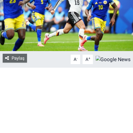
Bize ulaşın
İletişim/Künye
Yaşam
Paylaş
-
+
Gözden Kaçmasın
A
A
İletişim (Künye)