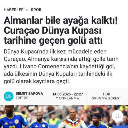
SAĞLIK
HABERLER
SPOR
Almanlar bile ayağa kalktı!
EKONOMİ
Curaçao Dünya Kupası
tarihine geçen golü attı
EĞİTİM
Dünya Kupası'nda ilk kez mücadele eden
ÖZEL HABER
Curaçao, Almanya karşısında attığı golle tarih
yazdı. Livano Comenencia'nın kaydettiği gol,
Keşfet
ada ülkesinin Dünya Kupaları tarihindeki ilk
golü olarak kayıtlara geçti.
ASTROLOJİ
DEMET SAROVA
14.06.2026 - 22:27
1 DK
MANŞET
EDITÖR
YAYINLANMA
OKUNMA SÜRESI
RESMİ İLANLAR
İLAN