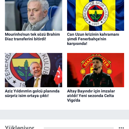
Mourinho'nun tek sözü Brahim
Can Uzun krizinin kahramanı
Diaz transferini bitirdi!
şimdi Fenerbahçe'nin
karşısında!
Aziz Yıldırım'ın golcü planında
Altay Bayındır için imzalar
sürpriz isim ortaya çıktı!
atıldı! Yeni sezonda Celta
Vigo'da
Yükleniyor...