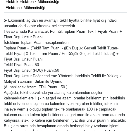
Elektrik-Elektronik Mühendisliği
Elektronik Mühendisliği
5-
Ekonomik açıdan en avantajlı teklif fiyatla birlikte fiyat dışındaki
unsurlar da dikkate alınarak belirlenecektir.
Hesaplamada Kullanılacak Formül:Toplam Puan=Teklif Fiyatı Puanı +
Fiyat Dışı Unsur Puanı
İsteklinin Toplam Puanı hesaplanırken;
Toplam Puan = (Teklif Tam Puanı - (|En Düşük Geçerli Teklif Tutarı-
Teklif Fiyatı| X Teklif Tam Puanı / En Düşük Geçerli Teklif Tutarı)) +
Fiyat Dışı Unsur Puanı
Teklif Fiyat Puanı:50
Fiyat Dışı Unsur (FDU) Puanı:50
Fiyat Dışı Unsur Değerlendirme Yöntemi: İsteklinin Teklifi ile Yaklaşık
Maliyet Yapısının Birbiri ile Uyumu
(Alınabilecek Azami FDU Puanı : 50 )
Aşağıda, teklif cetvelinde yer alan iş kalemlerinden seçilen
kaleme/kalemlere ilişkin asgari ve azami oranlar belirlenmiştir. İsteklinin
teklif cetvelinde seçilen bu kalemlere verilmiş olan teklifler, isteklinin
ihaleye vermiş olduğu toplam teklife oranlanarak 100 ile çarpılacak,
bulunan oran o kalem için belirlenen asgari oran ile azami oran arasında
kalıyorsa istekli o kalem için belirlenen fiyat dışı unsur puanını alacaktır.
Bu işlem sırasında hesaplanan oranda herhangi bir yuvarlama işlemi