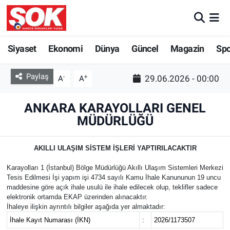
GÜNDEM
Nöbetçi Eczaneler
Siyaset
Ekonomi
Dünya
Güncel
Magazin
Sp
DÜNYA
Hava Durumu
Paylaş
-
+
29.06.2026 - 00:00
A
A
SPOR
İstanbul Namaz Vakitleri
ANKARA KARAYOLLARI GENEL
MAGAZİN
Trafik Durumu
MÜDÜRLÜĞÜ
KÜLTÜR SANAT
Süper Lig Puan Durumu ve Fikstür
AKILLI ULAŞIM SİSTEM İŞLERİ YAPTIRILACAKTIR
Karayolları 1 (İstanbul) Bölge Müdürlüğü Akıllı Ulaşım Sistemleri Merkezi
POLİTİKA
Tüm Manşetler
Tesis Edilmesi İşi yapım işi 4734 sayılı Kamu İhale Kanununun 19 uncu
maddesine göre açık ihale usulü ile ihale edilecek olup, teklifler sadece
YAŞAM
Son Dakika Haberleri
elektronik ortamda EKAP üzerinden alınacaktır.
İhaleye ilişkin ayrıntılı bilgiler aşağıda yer almaktadır:
İhale Kayıt Numarası (İKN)
:
2026/1173507
TEKNOLOJİ
Haber Arşivi