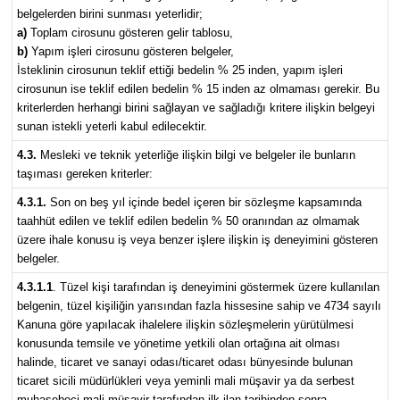
belgelerden birini sunması yeterlidir;
a)
Toplam cirosunu gösteren gelir tablosu,
b)
Yapım işleri cirosunu gösteren belgeler,
İsteklinin cirosunun teklif ettiği bedelin % 25 inden, yapım işleri
cirosunun ise teklif edilen bedelin % 15 inden az olmaması gerekir. Bu
kriterlerden herhangi birini sağlayan ve sağladığı kritere ilişkin belgeyi
sunan istekli yeterli kabul edilecektir.
4.3.
Mesleki ve teknik yeterliğe ilişkin bilgi ve belgeler ile bunların
taşıması gereken kriterler:
4.3.1.
Son on beş yıl içinde bedel içeren bir sözleşme kapsamında
taahhüt edilen ve teklif edilen bedelin % 50 oranından az olmamak
üzere ihale konusu iş veya benzer işlere ilişkin iş deneyimini gösteren
belgeler.
4.3.1.1
. Tüzel kişi tarafından iş deneyimini göstermek üzere kullanılan
belgenin, tüzel kişiliğin yarısından fazla hissesine sahip ve 4734 sayılı
Kanuna göre yapılacak ihalelere ilişkin sözleşmelerin yürütülmesi
konusunda temsile ve yönetime yetkili olan ortağına ait olması
halinde, ticaret ve sanayi odası/ticaret odası bünyesinde bulunan
ticaret sicili müdürlükleri veya yeminli mali müşavir ya da serbest
muhasebeci mali müşavir tarafından ilk ilan tarihinden sonra