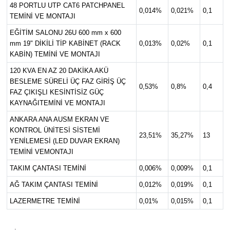
48 PORTLU UTP CAT6 PATCHPANEL
0,014%
0,021%
0,1
TEMİNİ VE MONTAJI
EĞİTİM SALONU 26U 600 mm x 600
mm 19" DİKİLİ TİP KABİNET (RACK
0,013%
0,02%
0,1
KABİN) TEMİNİ VE MONTAJI
120 KVA EN AZ 20 DAKİKA AKÜ
BESLEME SÜRELİ ÜÇ FAZ GİRİŞ ÜÇ
0,53%
0,8%
0,4
FAZ ÇIKIŞLI KESİNTİSİZ GÜÇ
KAYNAĞITEMİNİ VE MONTAJI
ANKARA ANA AUSM EKRAN VE
KONTROL ÜNİTESİ SİSTEMİ
23,51%
35,27%
13
YENİLEMESİ (LED DUVAR EKRAN)
TEMİNİ VEMONTAJI
TAKIM ÇANTASI TEMİNİ
0,006%
0,009%
0,1
AĞ TAKIM ÇANTASI TEMİNİ
0,012%
0,019%
0,1
LAZERMETRE TEMİNİ
0,01%
0,015%
0,1