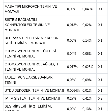
MASA TİPİ MİKROFON TEMİNİ VE
0,03%
0,046%
0,1
MONTAJI
SİSTEM BAĞLANTILI
KONNEKTÖRLERİ TEMİNİ VE
0,013%
0,02%
0,1
MONTAJI
UHF YAKA TİPİ TELSİZ MİKROFON
0,09%
0,14%
0,1
SETİ TEMİNİ VE MONTAJI
OTOMASYON KONTROL ÜNİTESİ
0,04%
0,06%
0,1
TEMİNİ VE MONTAJI
OTOMASYON KONTROL AĞ GEÇİTİ
0,017%
0,025%
0,1
TEMİNİ VE MONTAJI
TABLET PC VE AKSESUARLARI
0,06%
0,09%
0,1
TEMİNİ
UYDU DEKODERİ TEMİNİ VE MONTAJI
0,0064%
0,01%
0,1
IP TV SİSTEMİ TEMİNİ VE MONTAJI
0,27%
0,41%
0,2
SES MİKSERİ TİP 2 TEMİNİ VE
0,09%
0,13%
0,1