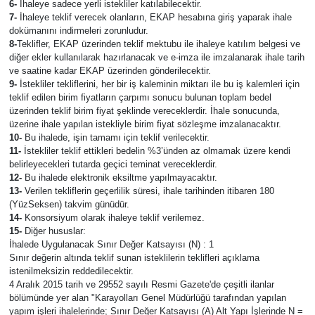
6-
İhaleye sadece yerli istekliler katılabilecektir.
7-
İhaleye teklif verecek olanların, EKAP hesabına giriş yaparak ihale
dokümanını indirmeleri zorunludur.
8-
Teklifler, EKAP üzerinden teklif mektubu ile ihaleye katılım belgesi ve
diğer ekler kullanılarak hazırlanacak ve e-imza ile imzalanarak ihale tarih
ve saatine kadar EKAP üzerinden gönderilecektir.
9-
İstekliler tekliflerini, her bir iş kaleminin miktarı ile bu iş kalemleri için
teklif edilen birim fiyatların çarpımı sonucu bulunan toplam bedel
üzerinden teklif birim fiyat şeklinde vereceklerdir. İhale sonucunda,
üzerine ihale yapılan istekliyle birim fiyat sözleşme imzalanacaktır.
10-
Bu ihalede, işin tamamı için teklif verilecektir.
11-
İstekliler teklif ettikleri bedelin %3’ünden az olmamak üzere kendi
belirleyecekleri tutarda geçici teminat vereceklerdir.
12-
Bu ihalede elektronik eksiltme yapılmayacaktır.
13-
Verilen tekliflerin geçerlilik süresi, ihale tarihinden itibaren 180
(YüzSeksen) takvim günüdür.
14-
Konsorsiyum olarak ihaleye teklif verilemez.
15-
Diğer hususlar:
İhalede Uygulanacak Sınır Değer Katsayısı (N) : 1
Sınır değerin altında teklif sunan isteklilerin teklifleri açıklama
istenilmeksizin reddedilecektir.
4 Aralık 2015 tarih ve 29552 sayılı Resmi Gazete'de çeşitli ilanlar
bölümünde yer alan "Karayolları Genel Müdürlüğü tarafından yapılan
yapım işleri ihalelerinde; Sınır Değer Katsayısı (A) Alt Yapı İşlerinde N =