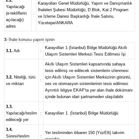
2.2.
Karayolları Genel Müdürlüğü, Yapım ve Danışmanlık
Yapılacağı
İhaleleri Şubesi Müdürlüğü, D Blok, Kat:2 Program
(e-tekliflerin
:
Bize ulaşın
ve İzleme Dairesi Başkanlığı İhale Salonu,
açılacağı)
Yücetepe/ANKARA
adres
İletişim/Künye
3-
İhale konusu yapım işinin
Yaşam
Karayolları 1 (İstanbul) Bölge Müdürlüğü Akıllı
3.1.
Adı
:
Ulaşım Sistemleri Merkezi Tesis Edilmesi İşi
Gözden Kaçmasın
Akıllı Ulaşım Sistemleri kapsamında sahaya
tesis edilmiş ve edilecek sistemlerin izlenmesi
3.2.
Niteliği, türü
için Akıllı Ulaşım Sistemleri Merkezinin görüntü,
İletişim (Künye)
:
ve miktarı
ses ve otomasyon sistemlerinin tesis edilmesi
Ayrıntılı bilgiye EKAP’ta yer alan ihale dokümanı
içinde bulunan idari şartnameden ulaşılabilir.
3.3.
Yapılacağı/teslim
:
Karayolları 1. (İstanbul) Bölge Müdürlüğü
edileceği yer
3.4.
Yer tesliminden itibaren 150 (YüzElli) takvim
Süresi/teslim
: