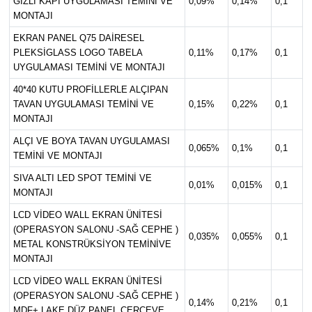
GİZLİ KAPI UYGULAMASI TEMİNİ VE
0,09%
0,14%
0,1
MONTAJI
EKRAN PANEL Q75 DAİRESEL
PLEKSİGLASS LOGO TABELA
0,11%
0,17%
0,1
UYGULAMASI TEMİNİ VE MONTAJI
40*40 KUTU PROFİLLERLE ALÇIPAN
TAVAN UYGULAMASI TEMİNİ VE
0,15%
0,22%
0,1
MONTAJI
ALÇI VE BOYA TAVAN UYGULAMASI
0,065%
0,1%
0,1
TEMİNİ VE MONTAJI
SIVA ALTI LED SPOT TEMİNİ VE
0,01%
0,015%
0,1
MONTAJI
LCD VİDEO WALL EKRAN ÜNİTESİ
(OPERASYON SALONU -SAĞ CEPHE )
0,035%
0,055%
0,1
METAL KONSTRÜKSİYON TEMİNİVE
MONTAJI
LCD VİDEO WALL EKRAN ÜNİTESİ
(OPERASYON SALONU -SAĞ CEPHE )
0,14%
0,21%
0,1
MDF+ LAKE DÜZ PANEL ÇERÇEVE