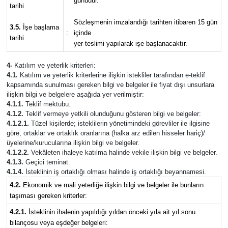
günüdür.
tarihi
Sözleşmenin imzalandığı tarihten itibaren 15 gün
3.5.
İşe başlama
:
içinde
tarihi
yer teslimi yapılarak işe başlanacaktır.
4-
Katılım ve yeterlik kriterleri:
4.1.
Katılım ve yeterlik kriterlerine ilişkin istekliler tarafından e-teklif
kapsamında sunulması gereken bilgi ve belgeler ile fiyat dışı unsurlara
ilişkin bilgi ve belgelere aşağıda yer verilmiştir:
4.1.1.
Teklif mektubu.
4.1.2.
Teklif vermeye yetkili olunduğunu gösteren bilgi ve belgeler:
4.1.2.1.
Tüzel kişilerde; isteklilerin yönetimindeki görevliler ile ilgisine
göre, ortaklar ve ortaklık oranlarına (halka arz edilen hisseler hariç)/
üyelerine/kurucularına ilişkin bilgi ve belgeler.
4.1.2.2.
Vekâleten ihaleye katılma halinde vekile ilişkin bilgi ve belgeler.
4.1.3.
Geçici teminat.
4.1.4.
İsteklinin iş ortaklığı olması halinde iş ortaklığı beyannamesi.
4.2.
Ekonomik ve mali yeterliğe ilişkin bilgi ve belgeler ile bunların
taşıması gereken kriterler:
4.2.1.
İsteklinin ihalenin yapıldığı yıldan önceki yıla ait yıl sonu
bilançosu veya eşdeğer belgeleri: