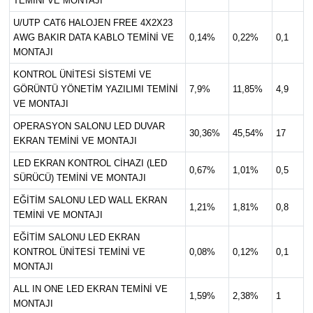
TEMİNİ VE MONTAJI
U/UTP CAT6 HALOJEN FREE 4X2X23
AWG BAKIR DATA KABLO TEMİNİ VE
0,14%
0,22%
0,1
MONTAJI
KONTROL ÜNİTESİ SİSTEMİ VE
GÖRÜNTÜ YÖNETİM YAZILIMI TEMİNİ
7,9%
11,85%
4,9
VE MONTAJI
OPERASYON SALONU LED DUVAR
30,36%
45,54%
17
EKRAN TEMİNİ VE MONTAJI
LED EKRAN KONTROL CİHAZI (LED
0,67%
1,01%
0,5
SÜRÜCÜ) TEMİNİ VE MONTAJI
EĞİTİM SALONU LED WALL EKRAN
1,21%
1,81%
0,8
TEMİNİ VE MONTAJI
EĞİTİM SALONU LED EKRAN
KONTROL ÜNİTESİ TEMİNİ VE
0,08%
0,12%
0,1
MONTAJI
ALL IN ONE LED EKRAN TEMİNİ VE
1,59%
2,38%
1
MONTAJI