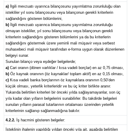
a)
İlgili mevzuatı uyarınca bilançosunu yayımlatma zorunluluğu olan
istekliler yıl sonu bilançosunu veya bilançonun gerekli kriterlerin
sağlandığını gösteren bölümlerini,
b)
İlgili mevzuatı uyarınca bilançosunu yayımlatma zorunluluğu
olmayan istekliler, yıl sonu bilançosunu veya bilançonun gerekli
kriterlerin sağlandığını gösteren bölümlerini ya da bu kriterlerin
sağlandığını göstermek üzere yeminli mali müşavir veya serbest
muhasebeci mali müşavir tarafından e-forma uygun olarak düzenlenen
belgeyi sunar.
Sunulan bilanço veya eşdeğer belgelerde;
a)
Cari oranın (dönen varlıklar / kısa vadeli borçlar) en az 0,75 olması,
b)
Öz kaynak oranının (öz kaynaklar/ toplam aktif) en az 0,15 olması,
c)
Kısa vadeli banka borçlarının öz kaynaklara oranının 0,50’den
küçük olması, yeterlik kriterleridir ve bu üç kriter birlikte aranır.
Yukarıda belirtilen kriterleri bir önceki yılda sağlayamayanlar, son üç
yıla kadar olan yılların belgelerini sunabilirler. Bu takdirde belgeleri
sunulan yılların parasal tutarlarının ortalaması üzerinden yeterlik
kriterlerinin sağlanıp sağlanmadığına bakılır.
4.2.2.
İş hacmini gösteren belgeler:
İsteklinin ihalenin yapıldığı yıldan önceki yıla ait, aşağıda belirtilen