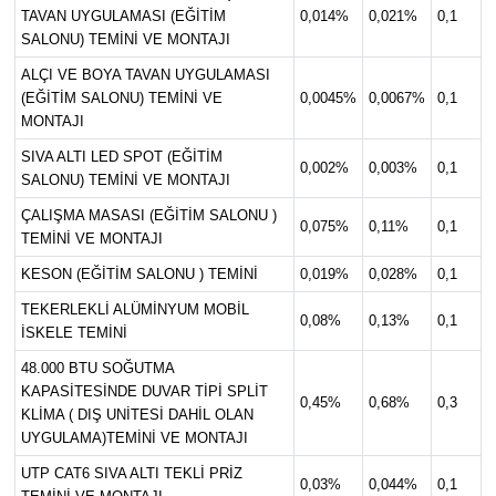
TAVAN UYGULAMASI (EĞİTİM
0,014%
0,021%
0,1
SALONU) TEMİNİ VE MONTAJI
ALÇI VE BOYA TAVAN UYGULAMASI
(EĞİTİM SALONU) TEMİNİ VE
0,0045%
0,0067%
0,1
MONTAJI
SIVA ALTI LED SPOT (EĞİTİM
0,002%
0,003%
0,1
SALONU) TEMİNİ VE MONTAJI
ÇALIŞMA MASASI (EĞİTİM SALONU )
0,075%
0,11%
0,1
TEMİNİ VE MONTAJI
KESON (EĞİTİM SALONU ) TEMİNİ
0,019%
0,028%
0,1
TEKERLEKLİ ALÜMİNYUM MOBİL
0,08%
0,13%
0,1
İSKELE TEMİNİ
48.000 BTU SOĞUTMA
KAPASİTESİNDE DUVAR TİPİ SPLİT
0,45%
0,68%
0,3
KLİMA ( DIŞ UNİTESİ DAHİL OLAN
UYGULAMA)TEMİNİ VE MONTAJI
UTP CAT6 SIVA ALTI TEKLİ PRİZ
0,03%
0,044%
0,1