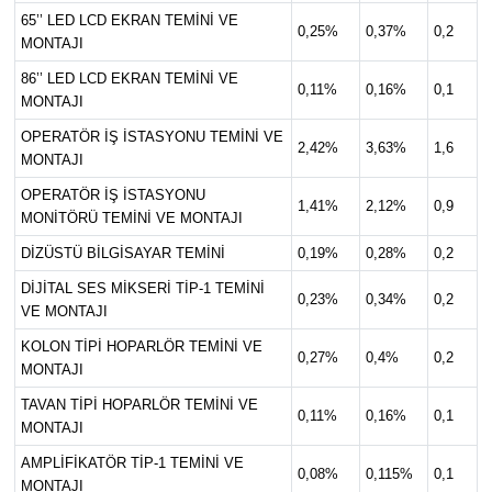
65’’ LED LCD EKRAN TEMİNİ VE
0,25%
0,37%
0,2
MONTAJI
86’’ LED LCD EKRAN TEMİNİ VE
0,11%
0,16%
0,1
MONTAJI
OPERATÖR İŞ İSTASYONU TEMİNİ VE
2,42%
3,63%
1,6
MONTAJI
OPERATÖR İŞ İSTASYONU
1,41%
2,12%
0,9
MONİTÖRÜ TEMİNİ VE MONTAJI
DİZÜSTÜ BİLGİSAYAR TEMİNİ
0,19%
0,28%
0,2
DİJİTAL SES MİKSERİ TİP-1 TEMİNİ
0,23%
0,34%
0,2
VE MONTAJI
KOLON TİPİ HOPARLÖR TEMİNİ VE
0,27%
0,4%
0,2
MONTAJI
TAVAN TİPİ HOPARLÖR TEMİNİ VE
0,11%
0,16%
0,1
MONTAJI
AMPLİFİKATÖR TİP-1 TEMİNİ VE
0,08%
0,115%
0,1
MONTAJI