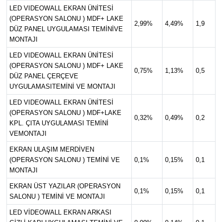
LED VIDEOWALL EKRAN ÜNİTESİ
(OPERASYON SALONU ) MDF+ LAKE
2,99%
4,49%
1,9
DÜZ PANEL UYGULAMASI TEMİNİVE
MONTAJI
LED VIDEOWALL EKRAN ÜNİTESİ
(OPERASYON SALONU ) MDF+ LAKE
0,75%
1,13%
0,5
DÜZ PANEL ÇERÇEVE
UYGULAMASITEMİNİ VE MONTAJI
LED VIDEOWALL EKRAN ÜNİTESİ
(OPERASYON SALONU ) MDF+LAKE
0,32%
0,49%
0,2
KPL. ÇITA UYGULAMASI TEMİNİ
VEMONTAJI
EKRAN ULAŞIM MERDİVEN
(OPERASYON SALONU ) TEMİNİ VE
0,1%
0,15%
0,1
MONTAJI
EKRAN ÜST YAZILAR (OPERASYON
0,1%
0,15%
0,1
SALONU ) TEMİNİ VE MONTAJI
LED VİDEOWALL EKRAN ARKASI