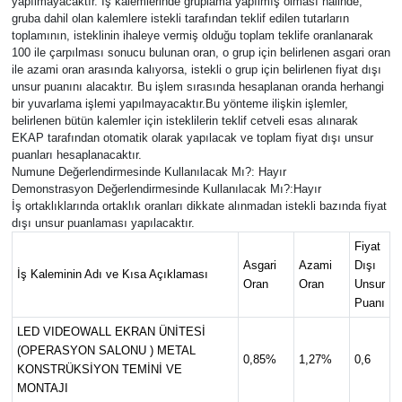
yapılmayacaktır. İş kalemlerinde gruplama yapılmış olması halinde,
gruba dahil olan kalemlere istekli tarafından teklif edilen tutarların
toplamının, isteklinin ihaleye vermiş olduğu toplam teklife oranlanarak
100 ile çarpılması sonucu bulunan oran, o grup için belirlenen asgari oran
ile azami oran arasında kalıyorsa, istekli o grup için belirlenen fiyat dışı
unsur puanını alacaktır. Bu işlem sırasında hesaplanan oranda herhangi
bir yuvarlama işlemi yapılmayacaktır.Bu yönteme ilişkin işlemler,
belirlenen bütün kalemler için isteklilerin teklif cetveli esas alınarak
EKAP tarafından otomatik olarak yapılacak ve toplam fiyat dışı unsur
puanları hesaplanacaktır.
Numune Değerlendirmesinde Kullanılacak Mı?: Hayır
Demonstrasyon Değerlendirmesinde Kullanılacak Mı?:Hayır
İş ortaklıklarında ortaklık oranları dikkate alınmadan istekli bazında fiyat
dışı unsur puanlaması yapılacaktır.
Fiyat
Asgari
Azami
Dışı
İş Kaleminin Adı ve Kısa Açıklaması
Oran
Oran
Unsur
Puanı
LED VIDEOWALL EKRAN ÜNİTESİ
(OPERASYON SALONU ) METAL
0,85%
1,27%
0,6
KONSTRÜKSİYON TEMİNİ VE
MONTAJI