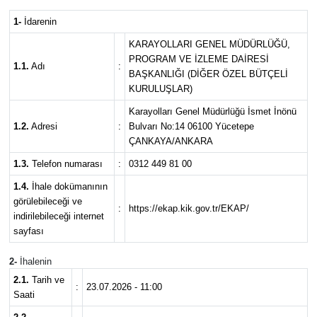
1-
İdarenin
SAĞLIK
KARAYOLLARI GENEL MÜDÜRLÜĞÜ,
PROGRAM VE İZLEME DAİRESİ
EKONOMİ
1.1.
Adı
:
BAŞKANLIĞI (DİĞER ÖZEL BÜTÇELİ
KURULUŞLAR)
EĞİTİM
Karayolları Genel Müdürlüğü İsmet İnönü
1.2.
Adresi
:
Bulvarı No:14 06100 Yücetepe
ÖZEL HABER
ÇANKAYA/ANKARA
1.3.
Telefon numarası
:
0312 449 81 00
Keşfet
1.4.
İhale dokümanının
görülebileceği ve
ASTROLOJİ
:
https://ekap.kik.gov.tr/EKAP/
indirilebileceği internet
sayfası
MANŞET
2-
İhalenin
RESMİ İLANLAR
2.1.
Tarih ve
:
23.07.2026 - 11:00
Saati
İLAN