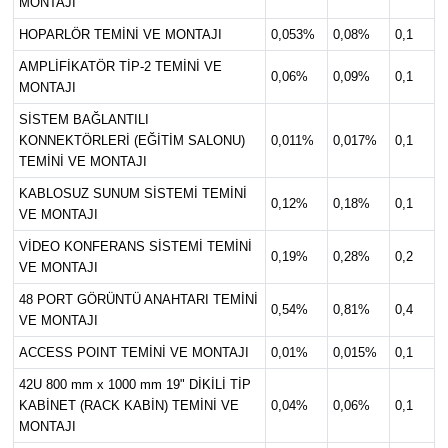
MONTAJI
HOPARLÖR TEMİNİ VE MONTAJI
0,053%
0,08%
0,1
AMPLİFİKATÖR TİP-2 TEMİNİ VE
0,06%
0,09%
0,1
MONTAJI
SİSTEM BAĞLANTILI
KONNEKTÖRLERİ (EĞİTİM SALONU)
0,011%
0,017%
0,1
TEMİNİ VE MONTAJI
KABLOSUZ SUNUM SİSTEMİ TEMİNİ
0,12%
0,18%
0,1
VE MONTAJI
VİDEO KONFERANS SİSTEMİ TEMİNİ
0,19%
0,28%
0,2
VE MONTAJI
48 PORT GÖRÜNTÜ ANAHTARI TEMİNİ
0,54%
0,81%
0,4
VE MONTAJI
ACCESS POINT TEMİNİ VE MONTAJI
0,01%
0,015%
0,1
42U 800 mm x 1000 mm 19" DİKİLİ TİP
KABİNET (RACK KABİN) TEMİNİ VE
0,04%
0,06%
0,1
MONTAJI