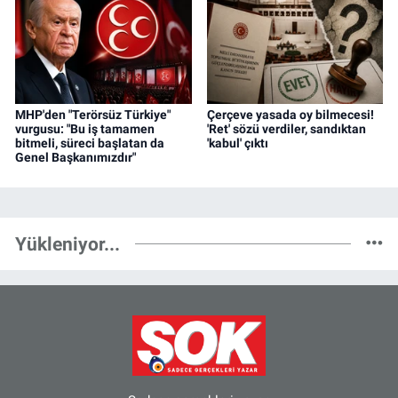
MHP'den "Terörsüz Türkiye"
Çerçeve yasada oy bilmecesi!
vurgusu: "Bu iş tamamen
'Ret' sözü verdiler, sandıktan
bitmeli, süreci başlatan da
'kabul' çıktı
Genel Başkanımızdır"
Yükleniyor...