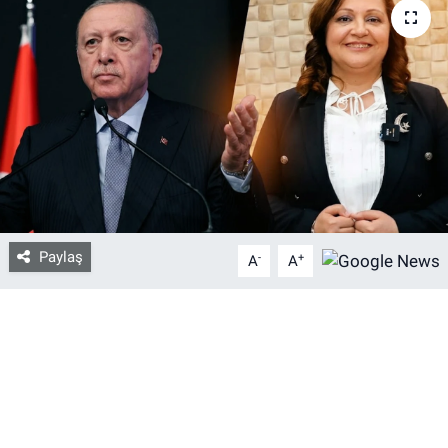
Bize ulaşın
İletişim/Künye
Yaşam
Gözden Kaçmasın
İletişim (Künye)
Paylaş
-
+
A
A