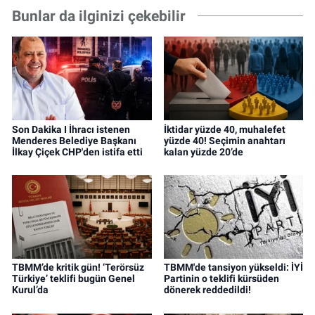
Bunlar da ilginizi çekebilir
Son Dakika I İhracı istenen
İktidar yüzde 40, muhalefet
Menderes Belediye Başkanı
yüzde 40! Seçimin anahtarı
İlkay Çiçek CHP'den istifa etti
kalan yüzde 20’de
TBMM’de kritik gün! ‘Terörsüz
TBMM'de tansiyon yükseldi: İYİ
Türkiye’ teklifi bugün Genel
Partinin o teklifi kürsüden
Kurul’da
dönerek reddedildi!