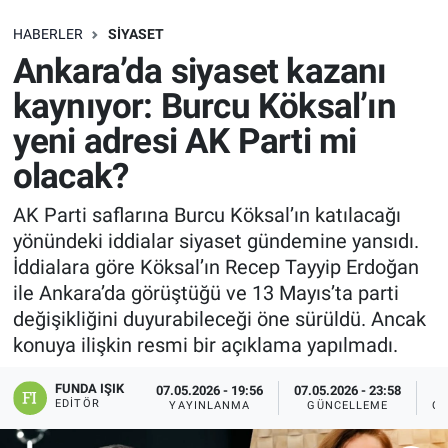
SAĞLIK
HABERLER
SIYASET
Ankara’da siyaset kazanı
EKONOMİ
kaynıyor: Burcu Köksal’ın
yeni adresi AK Parti mi
EĞİTİM
olacak?
ÖZEL HABER
AK Parti saflarına Burcu Köksal’ın katılacağı
yönündeki iddialar siyaset gündemine yansıdı.
Keşfet
İddialara göre Köksal’ın Recep Tayyip Erdoğan
ASTROLOJİ
ile Ankara’da görüştüğü ve 13 Mayıs’ta parti
değişikliğini duyurabileceği öne sürüldü. Ancak
MANŞET
konuya ilişkin resmi bir açıklama yapılmadı.
FUNDA IŞIK
RESMİ İLANLAR
07.05.2026 - 19:56
07.05.2026 - 23:58
EDITÖR
YAYINLANMA
GÜNCELLEME
OK
İLAN