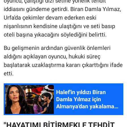
oyuncu, çalıştığı dizi setine yönelik tehdit
iddiasını gündeme getirdi. Biran Damla Yılmaz,
Urfa'da çekimler devam ederken eski
nişanlısının kendisine ulaştığını ve seti basıp
oteli başına yıkacağını söylediğini belirtti.
Bu gelişmenin ardından güvenlik önlemleri
aldığını açıklayan oyuncu, hukuki süreç
başlatarak uzaklaştırma kararı çıkarttığını ifade
etti.
Halef'in yıldızı Biran
Damla Yılmaz için
Almanya'dan yakalama
kararı! Estetik yaptırmış
ama...
"HAYATIMI BİTİRMEKLE TEHDİT