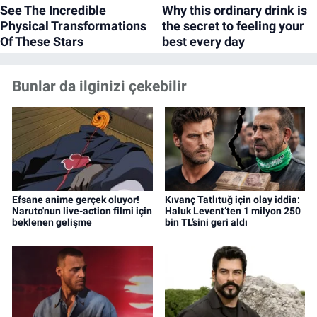
Bunlar da ilginizi çekebilir
Efsane anime gerçek oluyor!
Kıvanç Tatlıtuğ için olay iddia:
Naruto'nun live-action filmi için
Haluk Levent’ten 1 milyon 250
beklenen gelişme
bin TL’sini geri aldı