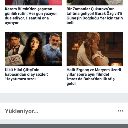
Kerem Bürsin’den şaşırtan
Bir Zamanlar Çukurova’nın
günlük rutin: Her gün yazıyor,
tahtına geliyor! Burak Özçivit'li
dua ediyor, 1 saatini ona
Güneşin Doğduğu Yer için tarih
ayırıyor
belli
Ülkü Hilal Çiftçi’nin
Halit Ergenç ve Meryem Uzerli
babasından olay sözler:
yıllar sonra aynı filmde!
'Hayatımıza sızdı...'
'İmroz’da Bahar'dan ilk afiş
geldi
Yükleniyor...