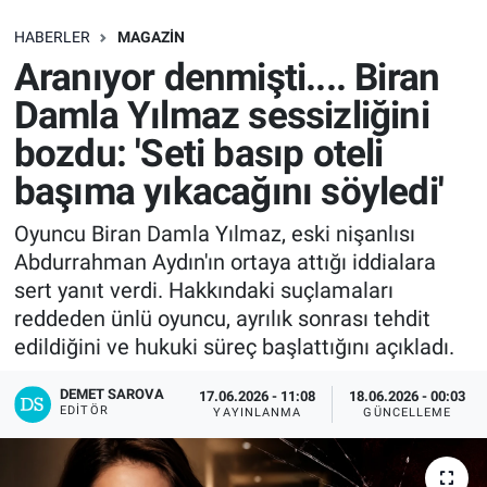
SAĞLIK
HABERLER
MAGAZIN
Aranıyor denmişti.... Biran
EKONOMİ
Damla Yılmaz sessizliğini
bozdu: 'Seti basıp oteli
EĞİTİM
başıma yıkacağını söyledi'
ÖZEL HABER
Oyuncu Biran Damla Yılmaz, eski nişanlısı
Abdurrahman Aydın'ın ortaya attığı iddialara
Keşfet
sert yanıt verdi. Hakkındaki suçlamaları
ASTROLOJİ
reddeden ünlü oyuncu, ayrılık sonrası tehdit
edildiğini ve hukuki süreç başlattığını açıkladı.
MANŞET
DEMET SAROVA
17.06.2026 - 11:08
18.06.2026 - 00:03
EDITÖR
YAYINLANMA
GÜNCELLEME
RESMİ İLANLAR
İLAN