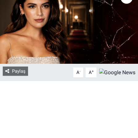
Bize ulaşın
İletişim/Künye
Yaşam
Gözden Kaçmasın
Paylaş
-
+
A
A
İletişim (Künye)