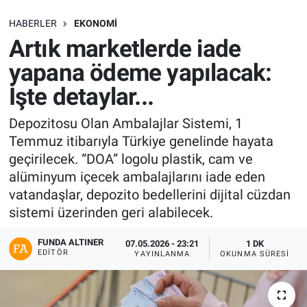
SAĞLIK
HABERLER
EKONOMI
Artık marketlerde iade
EKONOMİ
yapana ödeme yapılacak:
İşte detaylar...
EĞİTİM
Depozitosu Olan Ambalajlar Sistemi, 1
ÖZEL HABER
Temmuz itibarıyla Türkiye genelinde hayata
geçirilecek. “DOA” logolu plastik, cam ve
Keşfet
alüminyum içecek ambalajlarını iade eden
vatandaşlar, depozito bedellerini dijital cüzdan
ASTROLOJİ
sistemi üzerinden geri alabilecek.
MANŞET
FUNDA ALTINER
07.05.2026 - 23:21
1 DK
EDITÖR
YAYINLANMA
OKUNMA SÜRESI
RESMİ İLANLAR
İLAN