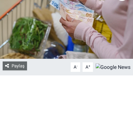
Bize ulaşın
İletişim/Künye
Yaşam
Gözden Kaçmasın
Paylaş
-
+
A
A
İletişim (Künye)