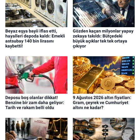
Beyaz eşya bayii iflas etti,
Gözden kaçan milyonlar yapay
hayalleri depoda kaldı: Emekli
zekaya takıldı: Bütçedeki
astsubay 140 bin lirasını
büyük açıklar tek tek ortaya
kaybetti!
çıkıyor
Deposu boş olanlar dikkat!
9 Ağustos 2026 altın fiyatları:
Benzine bir zam daha geliyor:
Gram, çeyrek ve Cumhuriyet
Tarih ve rakam belli oldu
altını ne kadar?